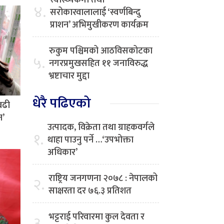
स्वास्थ्यकर्मी तथा
४.
सरोकारवालालाई ‘स्वर्णबिन्दु
प्राशन’ अभिमुखीकरण कार्यक्रम
रुकुम पश्चिमको आठविसकोटका
५.
नगरप्रमुखसहित ११ जनाविरुद्ध
भ्रष्टाचार मुद्दा
धेरै पढिएको
बढी
न’
उत्पादक, विक्रेता तथा ग्राहकवर्गले
१.
थाहा पाउनु पर्ने …‘उपभोक्ता
अधिकार’
राष्ट्रिय जनगणना २०७८ : नेपालको
२.
साक्षरता दर ७६.३ प्रतिशत
भट्टराई परिवारमा कुल देवता र
३.