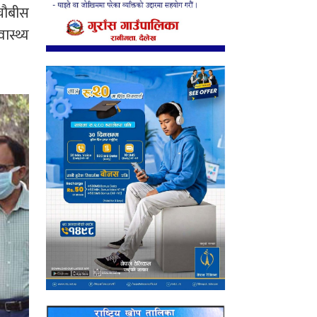
चौबीस
ास्थ्य