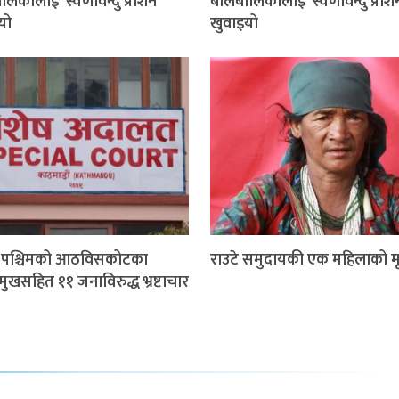
िकालाई ‘स्वर्णविन्दु प्राशन’
बालबालिकालाई ‘स्वर्णविन्दु प्राश
यो
खुवाइयो
म पश्चिमको आठविसकोटका
राउटे समुदायकी एक महिलाको मृत
मुखसहित ११ जनाविरुद्ध भ्रष्टाचार