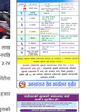
७ लाख
िनपछि
 ३.२४
कोरोना
० हजार
ूनाको