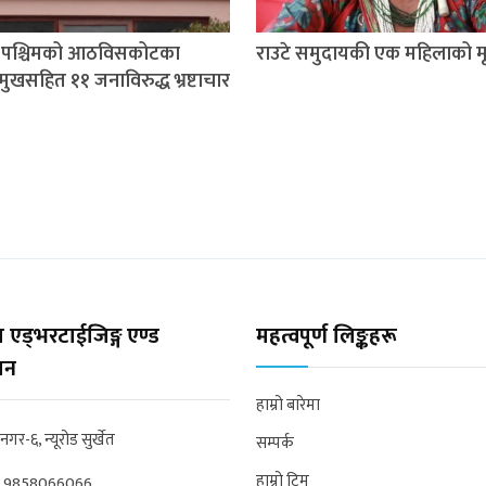
म पश्चिमको आठविसकोटका
राउटे समुदायकी एक महिलाको मृत
मुखसहित ११ जनाविरुद्ध भ्रष्टाचार
 एड्भरटाईजिङ्ग एण्ड
महत्वपूर्ण लिङ्कहरू
्सन
हाम्रो बारेमा
्रनगर-६, न्यूरोड सुर्खेत
सम्पर्क
हाम्रो टिम
:
9858066066