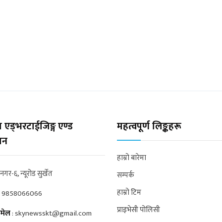
 एड्भरटाईजिङ्ग एण्ड
महत्वपूर्ण लिङ्कहरू
्सन
हाम्रो बारेमा
्रनगर-६, न्यूरोड सुर्खेत
सम्पर्क
हाम्रो टिम
:
9858066066
प्राइभेसी पोलिसी
मेल
:
skynewsskt@gmail.com