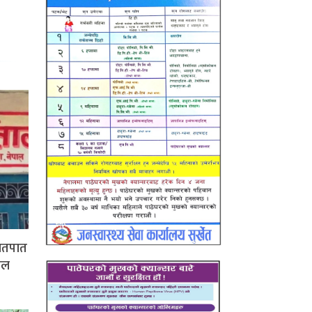
हातपात
पाल