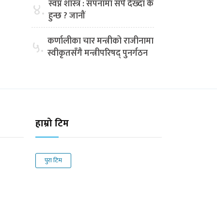
स्वप्न शास्त्र : सपनामा सर्प देख्दा के
४.
हुन्छ ? जानौं
कर्णालीका चार मन्त्रीको राजीनामा
५.
स्वीकृतसँगै मन्त्रीपरिषद् पुनर्गठन
हाम्रो टिम
पुरा टिम