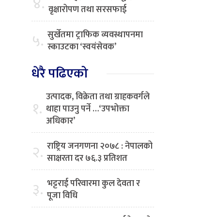
४.
वृक्षारोपण तथा सरसफाई
सुर्खेतमा ट्राफिक व्यवस्थापनमा
५.
स्काउटका ‘स्वयंसेवक’
धेरै पढिएको
उत्पादक, विक्रेता तथा ग्राहकवर्गले
१.
थाहा पाउनु पर्ने …‘उपभोक्ता
अधिकार’
राष्ट्रिय जनगणना २०७८ : नेपालको
२.
साक्षरता दर ७६.३ प्रतिशत
भट्टराई परिवारमा कुल देवता र
३.
पूजा विधि