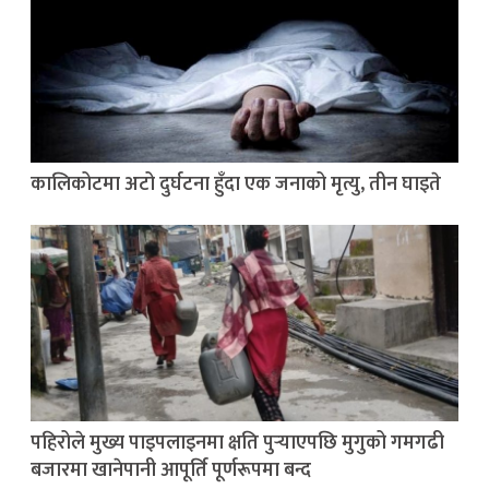
कालिकोटमा अटो दुर्घटना हुँदा एक जनाको मृत्यु, तीन घाइते
पहिरोले मुख्य पाइपलाइनमा क्षति पुर्‍याएपछि मुगुको गमगढी
बजारमा खानेपानी आपूर्ति पूर्णरूपमा बन्द