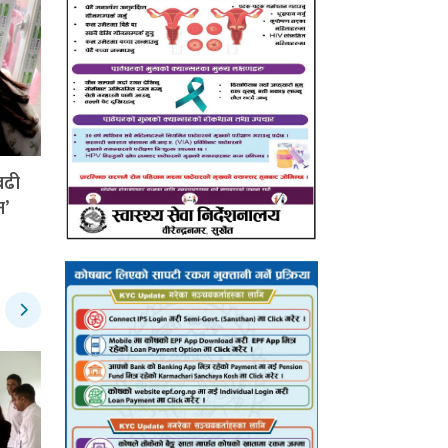
बढी
न’