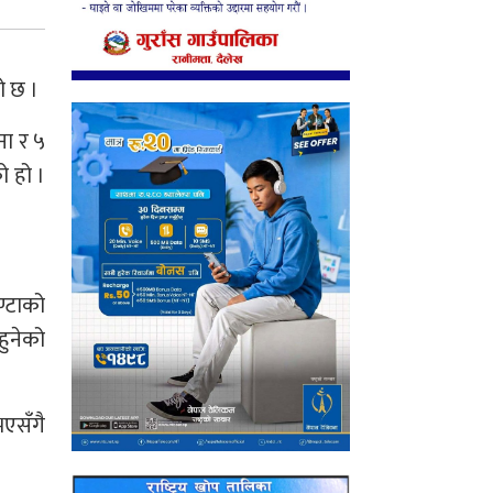
ो छ ।
ना र ५
ो हो ।
ण्टाको
हुनेको
भएसँगै