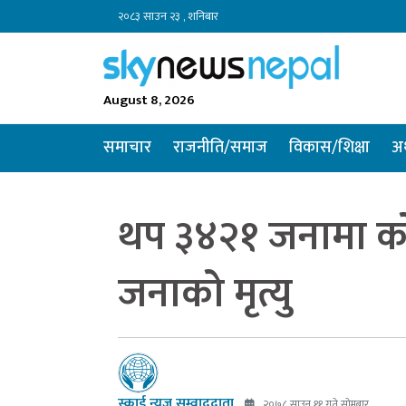
२०८३ साउन २३ , शनिबार
August 8, 2026
समाचार
राजनीति/समाज
विकास/शिक्षा
अर
थप ३४२१ जनामा कोरो
जनाको मृत्यु
स्काई न्यूज सम्वाददाता
२०७८ साउन ११ गते सोमबार