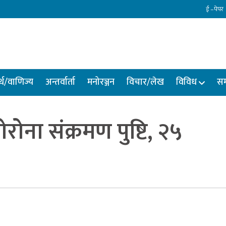
ई –पेपर
्थ/वाणिज्य
अन्तर्वार्ता
मनोरञ्जन
विचार/लेख
विविध
सम
ना संक्रमण पुष्टि, २५