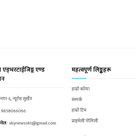
 एड्भरटाईजिङ्ग एण्ड
महत्वपूर्ण लिङ्कहरू
्सन
हाम्रो बारेमा
्रनगर-६, न्यूरोड सुर्खेत
सम्पर्क
हाम्रो टिम
:
9858066066
प्राइभेसी पोलिसी
मेल
:
skynewsskt@gmail.com