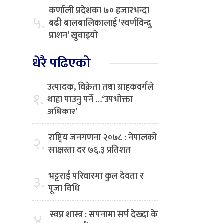
कर्णाली प्रदेशका ७० हजारभन्दा
५.
बढी बालबालिकालाई ‘स्वर्णविन्दु
प्राशन’ खुवाइयो
धेरै पढिएको
उत्पादक, विक्रेता तथा ग्राहकवर्गले
१.
थाहा पाउनु पर्ने …‘उपभोक्ता
अधिकार’
राष्ट्रिय जनगणना २०७८ : नेपालको
२.
साक्षरता दर ७६.३ प्रतिशत
भट्टराई परिवारमा कुल देवता र
३.
पूजा विधि
स्वप्न शास्त्र : सपनामा सर्प देख्दा के
४.