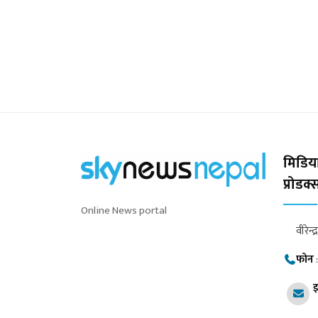
मिडिया
प्रोडक
Online News portal
वीरेन्द
फोन
इ