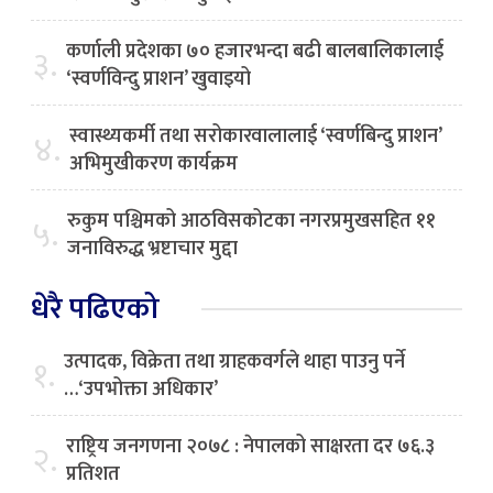
कर्णाली प्रदेशका ७० हजारभन्दा बढी बालबालिकालाई
३.
‘स्वर्णविन्दु प्राशन’ खुवाइयो
स्वास्थ्यकर्मी तथा सरोकारवालालाई ‘स्वर्णबिन्दु प्राशन’
४.
अभिमुखीकरण कार्यक्रम
रुकुम पश्चिमको आठविसकोटका नगरप्रमुखसहित ११
५.
जनाविरुद्ध भ्रष्टाचार मुद्दा
धेरै पढिएको
उत्पादक, विक्रेता तथा ग्राहकवर्गले थाहा पाउनु पर्ने
१.
…‘उपभोक्ता अधिकार’
राष्ट्रिय जनगणना २०७८ : नेपालको साक्षरता दर ७६.३
२.
प्रतिशत