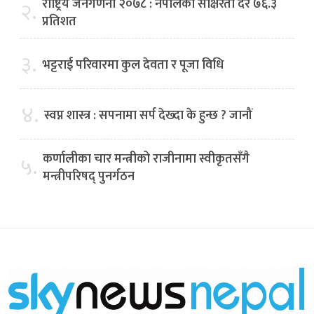
राष्ट्रिय जनगणना २०७८ : नेपालको साक्षरता दर ७६.३
२.
प्रतिशत
३.
भट्टराई परिवारमा कुल देवता र पूजा विधि
४.
स्वप्न शास्त्र : सपनामा सर्प देख्दा के हुन्छ ? जानौं
कर्णालीका चार मन्त्रीको राजीनामा स्वीकृतसँगै
५.
मन्त्रीपरिषद् पुनर्गठन