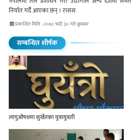
नेपालमा तेल प्रशोधन गरी उद्योगीले अन्य देशमा समेत
निर्यात गर्दै आएका छन् । रासस
प्रकाशित मिति : २०७८ भदौ ३० गते बुधबार
सम्बन्धित शीर्षक
लागुऔषधमा सुर्खेतका युवायुवती