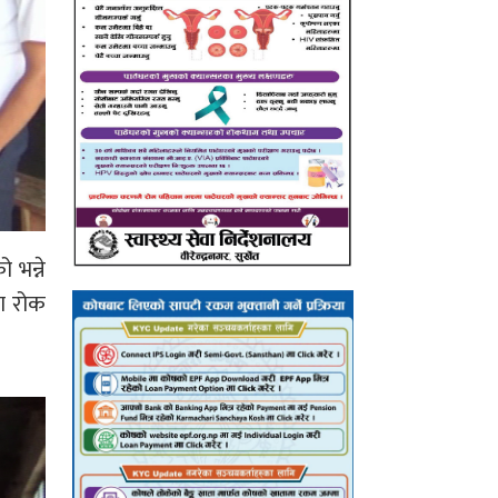
 भन्ने
मा रोक