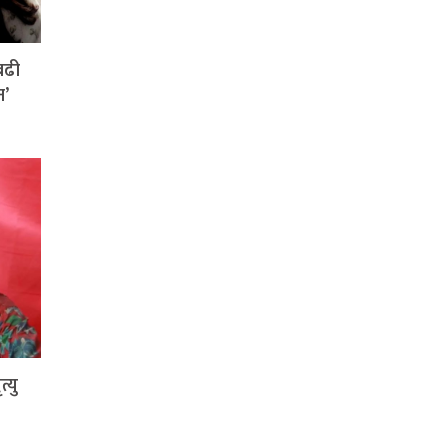
बढी
न’
्यु