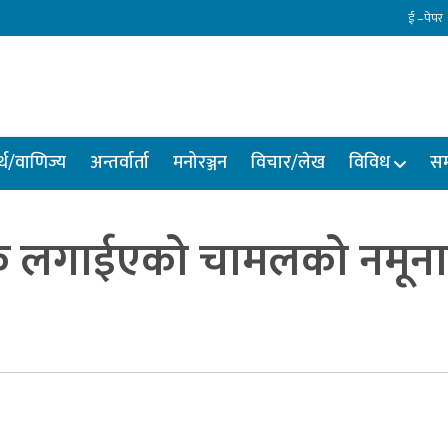
ई –पेपर
्थ/वाणिज्य
अन्तर्वार्ता
मनोरञ्जन
विचार/लेख
विविध
सम
ोक लगाईएको चामलको नमूना