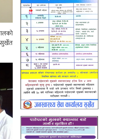
मालको
ुर्खेत