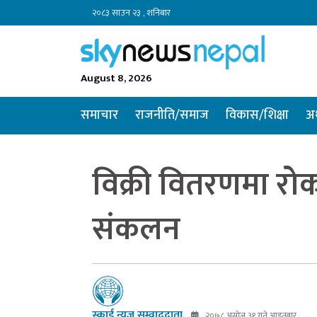
२०८३ साउन २३ , शनिबार
August 8, 2026
समाचार
राजनीति/समाज
विकास/शिक्षा
अर
विक्री वितरणमा र
संकलन
स्काई न्यूज सम्वाददाता
२०७८ असोज ३१ गते आइतबार