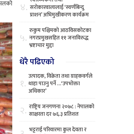
स्वास्थ्यकर्मी तथा
चामलको
४.
सरोकारवालालाई ‘स्वर्णबिन्दु
प्राशन’ अभिमुखीकरण कार्यक्रम
रुकुम पश्चिमको आठविसकोटका
५.
नगरप्रमुखसहित ११ जनाविरुद्ध
भ्रष्टाचार मुद्दा
धेरै पढिएको
उत्पादक, विक्रेता तथा ग्राहकवर्गले
१.
थाहा पाउनु पर्ने …‘उपभोक्ता
अधिकार’
राष्ट्रिय जनगणना २०७८ : नेपालको
२.
साक्षरता दर ७६.३ प्रतिशत
भट्टराई परिवारमा कुल देवता र
३.