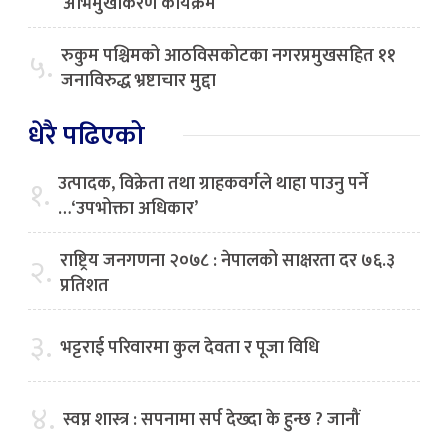
अभिमुखीकरण कार्यक्रम
रुकुम पश्चिमको आठविसकोटका नगरप्रमुखसहित ११
५.
जनाविरुद्ध भ्रष्टाचार मुद्दा
धेरै पढिएको
उत्पादक, विक्रेता तथा ग्राहकवर्गले थाहा पाउनु पर्ने
१.
…‘उपभोक्ता अधिकार’
राष्ट्रिय जनगणना २०७८ : नेपालको साक्षरता दर ७६.३
२.
प्रतिशत
३.
भट्टराई परिवारमा कुल देवता र पूजा विधि
४.
स्वप्न शास्त्र : सपनामा सर्प देख्दा के हुन्छ ? जानौं