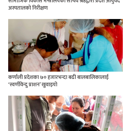
सामाजिक विकास मन्त्रालयका सचिव श्रेष्ठद्वारा प्रदेश आयुर्वेद
अस्पतालको निरीक्षण
कर्णाली प्रदेशका ७० हजारभन्दा बढी बालबालिकालाई
‘स्वर्णविन्दु प्राशन’ खुवाइयो