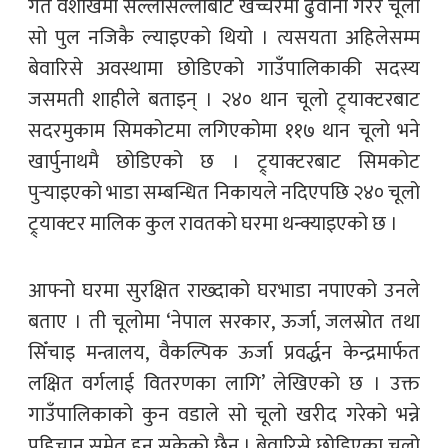
गत वैशाखमा सल्लीसल्लाबाट खच्चरमा ढुवानी गरेर चूलो
सो पुल नजिकै ल्याइएको थियो । त्यसयता अहिलेसम्म
बेवारिसे अवस्थामा छोडिएको गाउँपालिकाकी सदस्य
जसमती शाहीले बताइन् । २४० थान चूलो ट्र्याक्टरबाट
सदरमुकाम सिमकोटमा लगिएकोमा ११७ थान चूलो भने
खार्पुनाथमै छोडिएको छ । ट्र्याक्टरबाट सिमकोट
पुर्‍याइएको भाडा सम्बन्धित निकायले नदिएपछि २४० चूलो
ट्र्याक्टर मालिक कुल रावतको घरमा थन्क्याइएको छ ।
आफ्नो घरमा सुरक्षित राख्दाको घरभाडा नपाएको उनले
बताए । ती चूलोमा ‘नेपाल सरकार, ऊर्जा, जलस्रोत तथा
सिँचाइ मन्त्रालय, वैकल्पिक ऊर्जा प्रवर्द्धन केन्द्रमार्फत
लक्षित वर्गलाई वितरणका लागि’ लेखिएको छ । उक्त
गाउँपालिकाको कुन वडाले सो चूलो खरीद गरेको भन्ने
पहिचान समेत हुन सकेको छैन । बेवारिसे छोडिएका चूलो