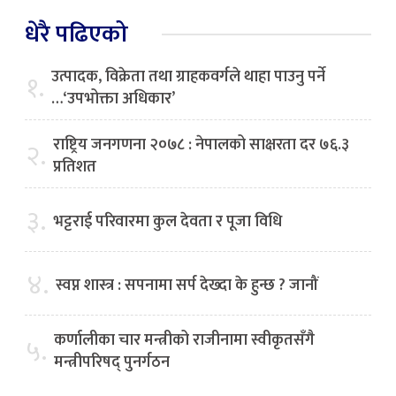
धेरै पढिएको
उत्पादक, विक्रेता तथा ग्राहकवर्गले थाहा पाउनु पर्ने
१.
…‘उपभोक्ता अधिकार’
राष्ट्रिय जनगणना २०७८ : नेपालको साक्षरता दर ७६.३
२.
प्रतिशत
३.
भट्टराई परिवारमा कुल देवता र पूजा विधि
४.
स्वप्न शास्त्र : सपनामा सर्प देख्दा के हुन्छ ? जानौं
कर्णालीका चार मन्त्रीको राजीनामा स्वीकृतसँगै
५.
मन्त्रीपरिषद् पुनर्गठन