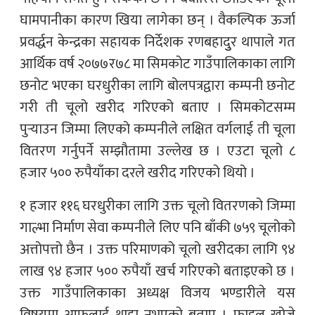
घामपानीका कारण खिया लागेका छन् । वैकल्पिक ऊर्जा
प्रवर्द्धन केन्द्रका सहायक निर्देशक रणबहादुुर थापाले गत
आर्थिक वर्ष २०७७र७८ मा सिमकोट गाउँपालिकाका लागि
छनोट भएका घरधुरीका लागि बोलपत्रद्वारा कम्पनी छनोट
गरी ती चूलो खरीद गरिएको बताए । सिमकोटसम्म
पुर्‍याउन जिम्मा लिएको कम्पनीले लक्षित वर्गलाई ती चूला
वितरण गर्नुपर्ने सम्झौतामा उल्लेख छ । एउटा चूलो ८
हजार ५०० रुपैयाँका दरले खरीद गरिएको थियो ।
१ हजार ११६ घरधुरीका लागि उक्त चूलो वितरणको जिम्मा
गाल्भा निर्माण सेवा कम्पनीले लिए पनि बाँकी ७५९ चूलोको
अत्तोपत्तो छैन । उक्त परिमाणको चूलो खरीदका लागि ९४
लाख ९४ हजार ५०० रुपैयाँ खर्च गरिएको बताइएको छ ।
उक्त गाउँपालिकाका अध्यक्ष विजय भण्डारीले यस
विषयमा आफूलाई थाहा नभएको बताए । फाइल खोज्ने