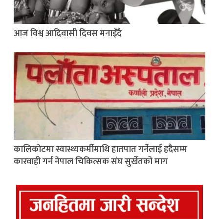
आज विश्व आदिवासी दिवस मनाइँदै
कालिकोटमा स्वास्थ्यकर्मीमाथि हातपात गर्नेलाई हदैसम्म
कारवाही गर्न नेपाल चिकित्सक संघ सुर्खेतको माग