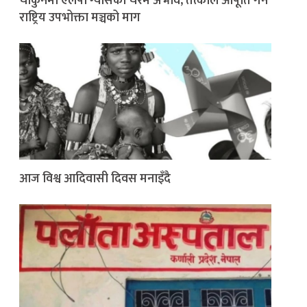
चौकुनेमा एलपी ग्यासको चरम अभाव, तत्काल आपूर्ति गर्न
राष्ट्रिय उपभोक्ता मञ्चको माग
आज विश्व आदिवासी दिवस मनाइँदै