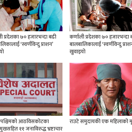
ली प्रदेशका ७० हजारभन्दा बढी
कर्णाली प्रदेशका ७० हजारभन्दा 
िकालाई ‘स्वर्णविन्दु प्राशन’
बालबालिकालाई ‘स्वर्णविन्दु प्राश
यो
खुवाइयो
म पश्चिमको आठविसकोटका
राउटे समुदायकी एक महिलाको मृत
मुखसहित ११ जनाविरुद्ध भ्रष्टाचार