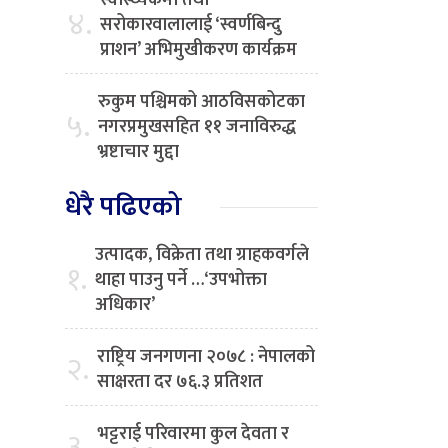
स्वास्थ्यकर्मी तथा
४.
सरोकारवालालाई ‘स्वर्णबिन्दु
प्राशन’ अभिमुखीकरण कार्यक्रम
रुकुम पश्चिमको आठविसकोटका
५.
नगरप्रमुखसहित ११ जनाविरुद्ध
भ्रष्टाचार मुद्दा
धेरै पढिएको
उत्पादक, विक्रेता तथा ग्राहकवर्गले
१.
थाहा पाउनु पर्ने …‘उपभोक्ता
अधिकार’
राष्ट्रिय जनगणना २०७८ : नेपालको
२.
साक्षरता दर ७६.३ प्रतिशत
भट्टराई परिवारमा कुल देवता र
३.