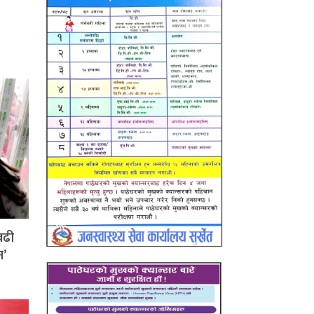
बढी
न’