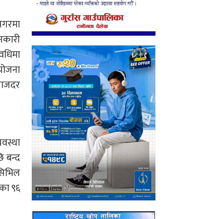
रनगरमा
ानकारी
अवधिमा
 योजना
याजदर
यवस्था
 बन्द
 सिभिल
ीका ९६