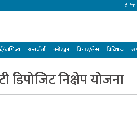
ई –पेपर
्थ/वाणिज्य
अन्तर्वार्ता
मनोरञ्जन
विचार/लेख
विविध
सम
टी डिपोजिट निक्षेप योजना