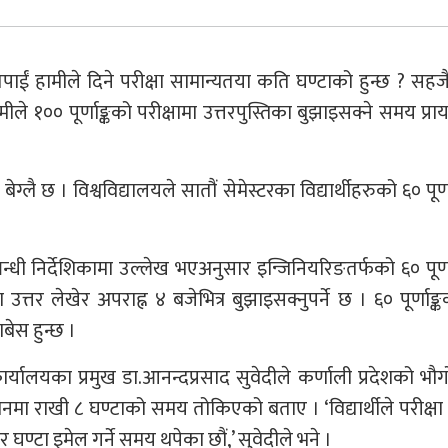
पाईं हामीले दिने परीक्षा सामान्यतया कति घण्टाको हुन्छ ? सहजै
 १०० पूर्णाङ्कको परीक्षामा उत्तरपुस्तिका बुझाइसक्ने समय प्रायः
ग्लै छ । विश्वविद्यालयले सातौं सेमेस्टरका विद्यार्थीहरुको ६० पूर्ण
म्बन्धी निर्देशिकामा उल्लेख भएअनुसार इन्जिनियरिङतर्फको ६० पूर्ण
ा उत्तर लेखेर अपराह्न ४ बजेभित्र बुझाइसक्नुपर्ने छ । ६० पूर्णाङ्
बेस हुन्छ ।
 कार्यालयका प्रमुख डा.आनन्दप्रसाद सुवेदीले कर्णाली प्रदेशको भ
ानमा राखी ८ घण्टाको समय तोकिएको बताए । ‘विद्यार्थीले परीक्ष
घण्टा इमेल गर्ने समय थपेका छौं,’ सुवेदीले भने ।