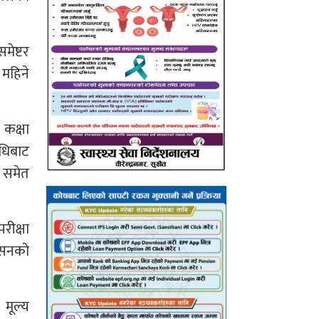
मेष्टर
 महिने
 कक्षा
िधिबाट
ा समेत
रीक्षा
ियसनको
 मूल्य