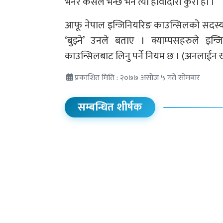
भनेर कसैले भन्छ भने त्यो हावादारी कुरा हो ।’
आफू नेपाल इन्जिनियरिङ काउन्सिलको सदस्यसमेत
‘बुझ्ने’ उनले बताए । क्याम्पसहरुले इन
काउन्सिलबाट लिनु पर्ने नियम छ । (अनलाईन
प्रकाशित मिति : २०७७ असोज ५ गते सोमबार
सम्बन्धित शीर्षक