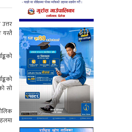
 उत्तर
 यस्तै
ाङ्कको
ाङ्कको
कको सो
ौगोलिक
ा हलमा