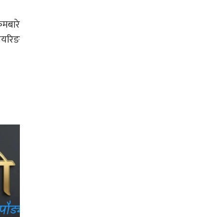
रमबारे
ियरिङ