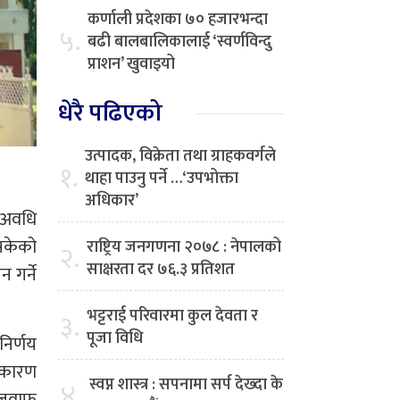
कर्णाली प्रदेशका ७० हजारभन्दा
५.
बढी बालबालिकालाई ‘स्वर्णविन्दु
प्राशन’ खुवाइयो
धेरै पढिएको
उत्पादक, विक्रेता तथा ग्राहकवर्गले
१.
थाहा पाउनु पर्ने …‘उपभोक्ता
अधिकार’
य अवधि
सकेको
राष्ट्रिय जनगणना २०७८ : नेपालको
२.
साक्षरता दर ७६.३ प्रतिशत
 गर्ने
भट्टराई परिवारमा कुल देवता र
३.
पूजा विधि
निर्णय
 कारण
स्वप्न शास्त्र : सपनामा सर्प देख्दा के
४.
ो जवाफ