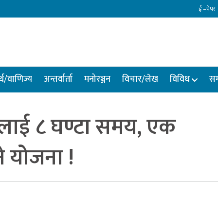
ई –पेपर
्थ/वाणिज्य
अन्तर्वार्ता
मनोरञ्जन
विचार/लेख
विविध
सम
्षालाई ८ घण्टा समय, एक
ने योजना !