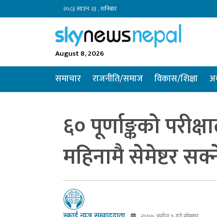
२०८३ साउन २३ , शनिबार
August 8, 2026
समाचार
राजनीति/समाज
विकास/शिक्षा
अर
६० पूर्णाङ्कको परीक
महिनामै सेमेष्टर सक्
स्काई न्यूज सम्वाददाता
२०७७ असोज ५ गते सोमबार