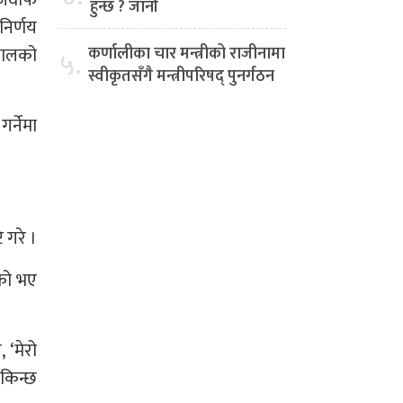
हुन्छ ? जानौं
निर्णय
 खालको
कर्णालीका चार मन्त्रीको राजीनामा
५.
स्वीकृतसँगै मन्त्रीपरिषद् पुनर्गठन
्नेमा
 गरे ।
ेको भए
 ‘मेरो
सकिन्छ