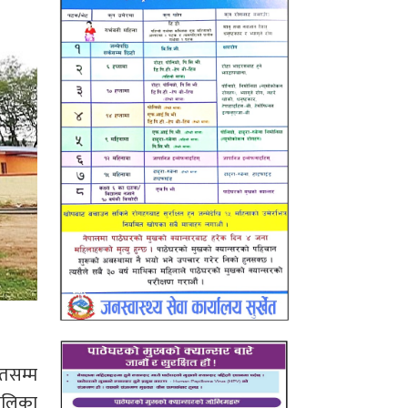
्तसम्म
तालिका