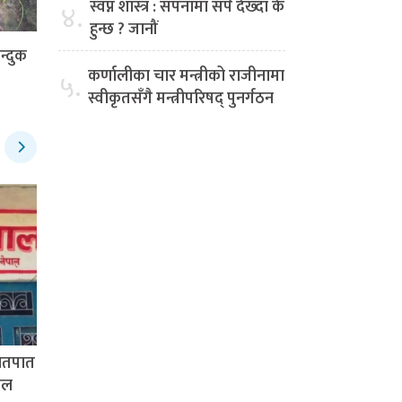
स्वप्न शास्त्र : सपनामा सर्प देख्दा के
४.
हुन्छ ? जानौं
न्दुक
कर्णालीका चार मन्त्रीको राजीनामा
५.
स्वीकृतसँगै मन्त्रीपरिषद् पुनर्गठन
हातपात
पाल