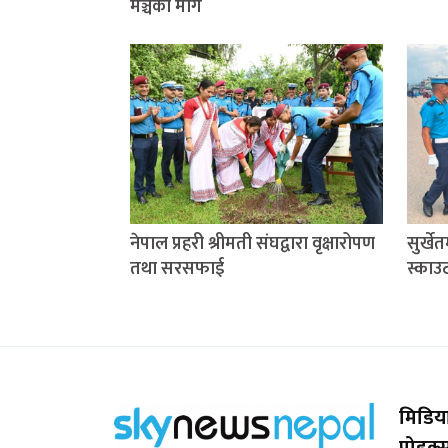
मञ्चको माग
नेपाल प्रहरी श्रीमती संघद्वारा वृक्षारोपण
सुर्खे
तथा सरसफाई
स्काउ
मिडिया
प्रोडक