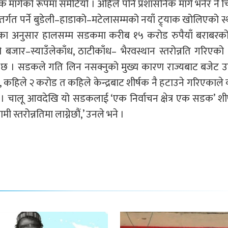
मार्गको रूपमा समेटियो । अहिले पनि प्रशासनिक मार्ग भनेर नै च
्तर्गत पर्ने बुडेली–हाडाको–मटेलासम्मको नयाँ ट्र्याक खोलिएको स
ुढाका अनुसार हालसम्म सडकमा करीब १५ करोड रुपैयाँ बराबरक
बजार–स्याउँलेकाँध, ठाटीकाँध– भैरवस्थान स्तरोन्नति गरिएक
 छ । सडकले गति लिन नसक्नुको मुख्य कारण राज्यबाट बजेट उप
 कहिले २ करोड त कहिले केन्द्रबाट शीर्षक नै हटाउने गरिएकाले
चालू आवदेखि यो सडकलाई ‘एक निर्वाचन क्षेत्र एक सडक’ शीर
्तरोन्नतिमा लाग्नेछौं,’ उनले भने ।