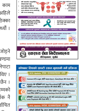
ले काम
 अहिले
ठेक्का
्यौं ।
जोड्ने
खण्डमा
ेपाटा
 थिए ।
 छैन ।
सम्मको
षक नै
्वाचित