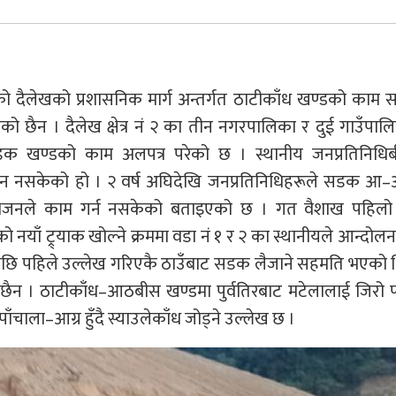
 दैलेखको प्रशासनिक मार्ग अन्तर्गत ठाटीकाँध खण्डको काम 
ो छैन । दैलेख क्षेत्र नं २ का तीन नगरपालिका र दुई गाउँपा
डक खण्डको काम अलपत्र परेको छ । स्थानीय जनप्रतिनिधि
न नसकेको हो । २ वर्ष अघिदेखि जनप्रतिनिधिहरूले सडक आ–
िभिजनले काम गर्न नसकेको बताइएको छ । गत वैशाख पहिलो
ो नयाँ ट्र्याक खोल्ने क्रममा वडा नं १ र २ का स्थानीयले आन्दोलन 
छि पहिले उल्लेख गरिएकै ठाउँबाट सडक लैजाने सहमति भएको थ
न । ठाटीकाँध–आठबीस खण्डमा पुर्वतिरबाट मटेलालाई जिरो प्
ाँचाला–आग्र हुँदै स्याउलेकाँध जोड्ने उल्लेख छ ।