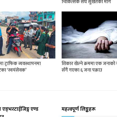
चिकित्सक संघ सुर्खेतको माग
तमा ट्राफिक व्यवस्थापनमा
शिकार खेल्ने क्रममा एक जनाको मृ
टका ‘स्वयंसेवक’
सँगै गएका ६ जना पक्राउ
 एड्भरटाईजिङ्ग एण्ड
महत्वपूर्ण लिङ्कहरू
्सन