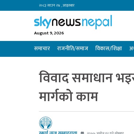
२०८३ साउन २४ , आइतबार
August 9, 2026
समाचार
राजनीति/समाज
विकास/शिक्षा
अर
विवाद समाधान भइस
मार्गको काम
स्काई न्यूज सम्वाददाता
२०७७ असोज १२ गते सोमबार