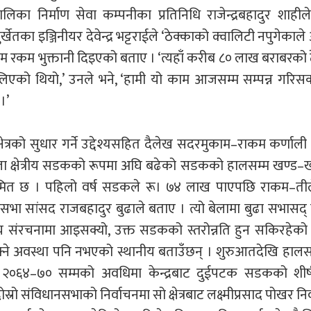
िका निर्माण सेवा कम्पनीका प्रतिनिधि राजेन्द्रबहादुर शाही
का इञ्जिनीयर देवेन्द्र भट्टराईले ‘ठेक्काको क्वालिटी नपुगेकाले
 रकम भुक्तानी दिइएको बताए । ‘त्यहाँ करीब ८० लाख बराबरको 
 लिएको थियो,’ उनले भने, ‘हामी यो काम आजसम्म सम्पन्न गरिसक्थ
।’
्रको सुधार गर्ने उद्देश्यसहित दैलेख सदरमुकाम–राकम कर्णाली 
बेला क्षेत्रीय सडकको रूपमा अघि बढेको सडकको हालसम्म खण्ड–
ीमित छ । पहिलो वर्ष सडकले रू। ७४ लाख पाएपछि राकम–तील
धिसभा सांसद राजबहादुर बुढाले बताए । त्यो बेलामा बुढा सभासद्
घीय संरचनामा आइसक्यो, उक्त सडकको स्तरोन्नति हुन सकिरहेको
्ने अवस्था पनि नभएको स्थानीय बताउँछन् । शुरुआतदेखि हाल
०६४–७० सम्मको अवधिमा केन्द्रबाट दुईपटक सडकको शीर्
 संविधानसभाको निर्वाचनमा सो क्षेत्रबाट लक्ष्मीप्रसाद पोखर निर