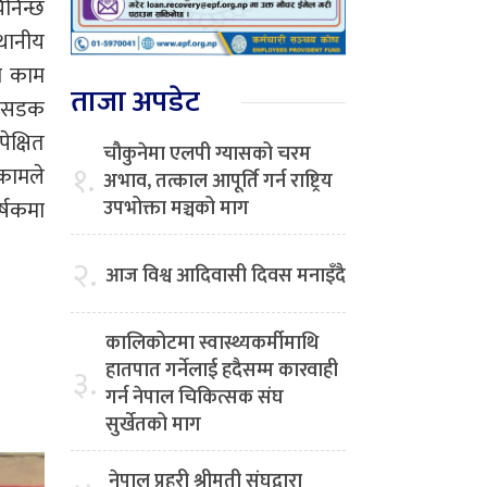
िनिन्छ
्थानीय
ो काम
ताजा अपडेट
ो सडक
ेक्षित
चौकुनेमा एलपी ग्यासको चरम
१.
 कामले
अभाव, तत्काल आपूर्ति गर्न राष्ट्रिय
्षकमा
उपभोक्ता मञ्चको माग
२.
आज विश्व आदिवासी दिवस मनाइँदै
कालिकोटमा स्वास्थ्यकर्मीमाथि
हातपात गर्नेलाई हदैसम्म कारवाही
३.
गर्न नेपाल चिकित्सक संघ
सुर्खेतको माग
नेपाल प्रहरी श्रीमती संघद्वारा