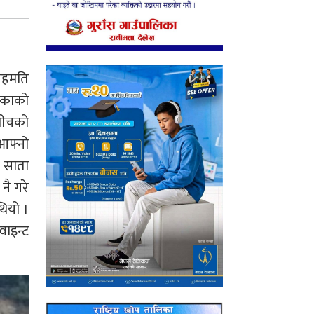
सहमति
लिकाको
बीचको
आफ्नो
 साता
नै गरे
ियो ।
वाइन्ट