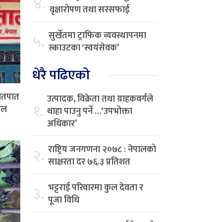
४.
वृक्षारोपण तथा सरसफाई
सुर्खेतमा ट्राफिक व्यवस्थापनमा
५.
स्काउटका ‘स्वयंसेवक’
धेरै पढिएको
हातपात
उत्पादक, विक्रेता तथा ग्राहकवर्गले
१.
पाल
थाहा पाउनु पर्ने …‘उपभोक्ता
अधिकार’
राष्ट्रिय जनगणना २०७८ : नेपालको
२.
साक्षरता दर ७६.३ प्रतिशत
भट्टराई परिवारमा कुल देवता र
३.
पूजा विधि