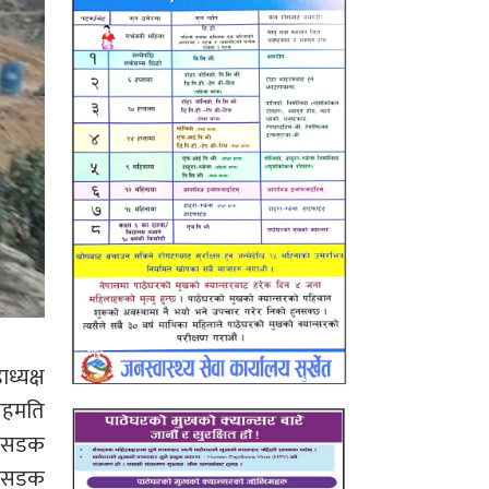
ध्यक्ष
सहमति
्फ सडक
 र सडक