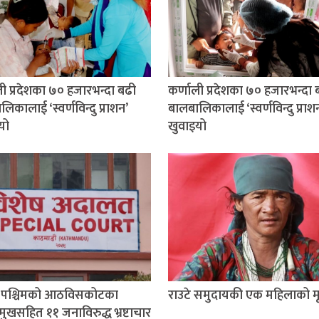
ली प्रदेशका ७० हजारभन्दा बढी
कर्णाली प्रदेशका ७० हजारभन्दा 
िकालाई ‘स्वर्णविन्दु प्राशन’
बालबालिकालाई ‘स्वर्णविन्दु प्राश
यो
खुवाइयो
म पश्चिमको आठविसकोटका
राउटे समुदायकी एक महिलाको मृत
मुखसहित ११ जनाविरुद्ध भ्रष्टाचार