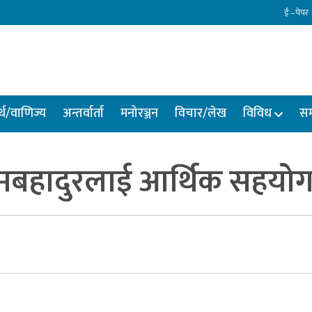
ई –पेपर
्थ/वाणिज्य
अन्तर्वार्ता
मनोरञ्जन
विचार/लेख
विविध
सम
ामबहादुरलाई आर्थिक सहयो