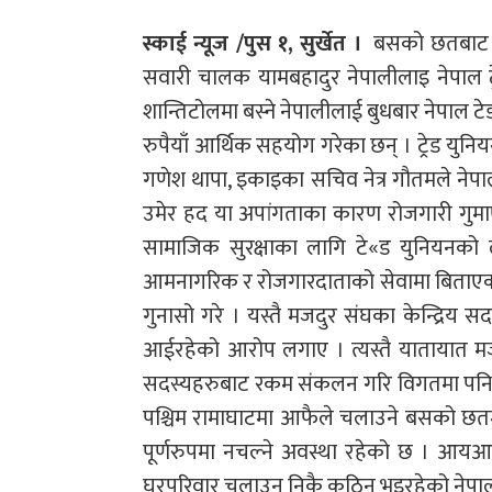
स्काई न्यूज /पुस १, सुर्खेत ।
बसको छतबाट खसे
सवारी चालक यामबहादुर नेपालीलाइ नेपाल ट्रे
शान्तिटोलमा बस्ने नेपालीलाई बुधबार नेपाल टे
रुपैयाँ आर्थिक सहयोग गरेका छन् । ट्रेड युन
गणेश थापा, इकाइका सचिव नेत्र गौतमले नेपाल
उमेर हद या अपांगताका कारण रोजगारी गुम
सामाजिक सुरक्षाका लागि टे«ड युनियनक
आमनागरिक र रोजगारदाताको सेवामा बिताएका
गुनासो गरे । यस्तै मजदुर संघका केन्द्रिय 
आईरहेको आरोप लगाए । त्यस्तै यातायात म
सदस्यहरुबाट रकम संकलन गरि विगतमा पनि 
पश्चिम रामाघाटमा आफैले चलाउने बसको छतम
पूर्णरुपमा नचल्ने अवस्था रहेको छ । आयआम
घरपरिवार चलाउन निकै कठिन भइरहेको नेपाल