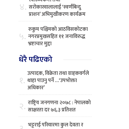
स्वास्थ्यकर्मी तथा
४.
सरोकारवालालाई ‘स्वर्णबिन्दु
प्राशन’ अभिमुखीकरण कार्यक्रम
रुकुम पश्चिमको आठविसकोटका
५.
नगरप्रमुखसहित ११ जनाविरुद्ध
भ्रष्टाचार मुद्दा
धेरै पढिएको
उत्पादक, विक्रेता तथा ग्राहकवर्गले
१.
थाहा पाउनु पर्ने …‘उपभोक्ता
अधिकार’
राष्ट्रिय जनगणना २०७८ : नेपालको
२.
साक्षरता दर ७६.३ प्रतिशत
भट्टराई परिवारमा कुल देवता र
३.