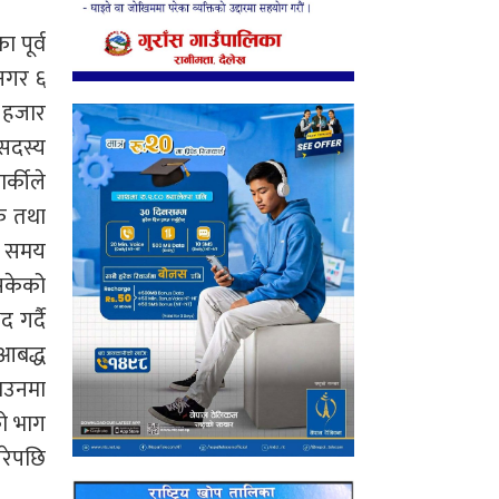
 पूर्व
रनगर ६
० हजार
 सदस्य
र्कीले
क तथा
ल समय
सकेको
 गर्दै
आबद्ध
ाउनमा
ो भाग
परेपछि