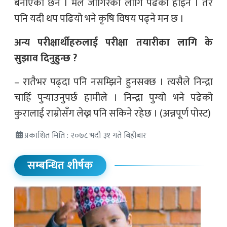
बनाएको छैन । मैले जागिरको लागि पढेको होइन । तर
पनि यदी थप पढियो भने कृषि विषय पढ्ने मन छ ।
अन्य परीक्षार्थीहरुलाई परीक्षा तयारीका लागि के
सुझाव दिनुहुन्छ ?
– रातैभर पढ्दा पनि नसम्झिने हुनसक्छ । त्यसैले निन्द्रा
चाहिँ पुर्‍याउनुपर्छ हामीले । निन्द्रा पुग्यो भने पढेको
कुरालाई राम्रोसँग लेख्न पनि सकिने रहेछ । (अन्नपूर्ण पोस्ट)
प्रकाशित मिति : २०७८ भदौ ३१ गते बिहीबार
सम्बन्धित शीर्षक