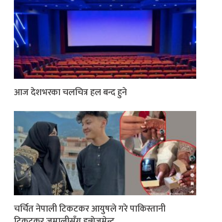
आज देशभरका चलचित्र हल बन्द हुने
चर्चित नेपाली टिकटकर आयुषले गरे पाकिस्तानी
टिकटकर जमालीसँग इन्गेजमेन्ट