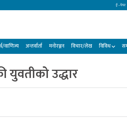
ई –पेपर
्थ/वाणिज्य
अन्तर्वार्ता
मनोरञ्जन
विचार/लेख
विविध
सम
ी युवतीको उद्धार