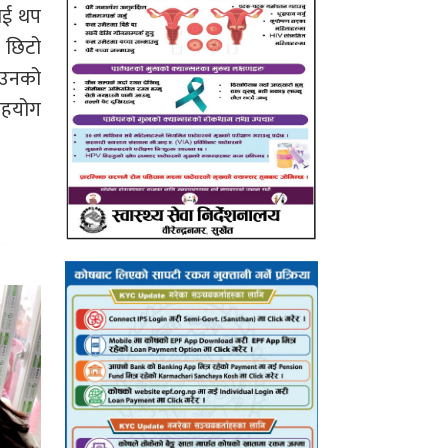
लाई थप
ा छिटो
ि उनको
 सहयोग