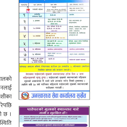
पालको
 उनलाई
जोशीका
गरेपछि
ो छ ।
स्थिति