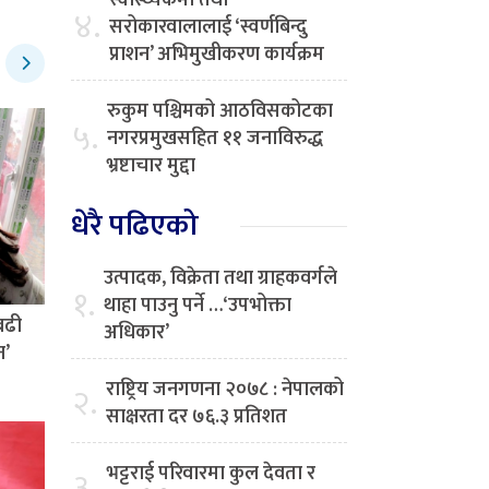
स्वास्थ्यकर्मी तथा
४.
सरोकारवालालाई ‘स्वर्णबिन्दु
प्राशन’ अभिमुखीकरण कार्यक्रम
रुकुम पश्चिमको आठविसकोटका
५.
नगरप्रमुखसहित ११ जनाविरुद्ध
भ्रष्टाचार मुद्दा
धेरै पढिएको
उत्पादक, विक्रेता तथा ग्राहकवर्गले
१.
थाहा पाउनु पर्ने …‘उपभोक्ता
बढी
अधिकार’
न’
राष्ट्रिय जनगणना २०७८ : नेपालको
२.
साक्षरता दर ७६.३ प्रतिशत
भट्टराई परिवारमा कुल देवता र
३.