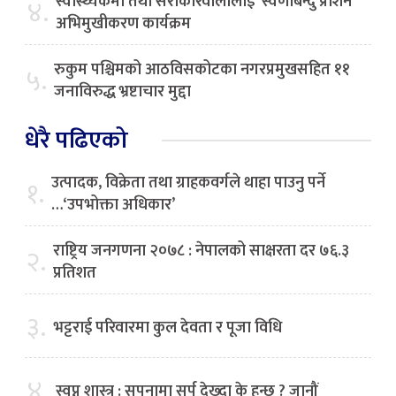
स्वास्थ्यकर्मी तथा सरोकारवालालाई ‘स्वर्णबिन्दु प्राशन’
४.
अभिमुखीकरण कार्यक्रम
रुकुम पश्चिमको आठविसकोटका नगरप्रमुखसहित ११
५.
जनाविरुद्ध भ्रष्टाचार मुद्दा
धेरै पढिएको
उत्पादक, विक्रेता तथा ग्राहकवर्गले थाहा पाउनु पर्ने
१.
…‘उपभोक्ता अधिकार’
राष्ट्रिय जनगणना २०७८ : नेपालको साक्षरता दर ७६.३
२.
प्रतिशत
३.
भट्टराई परिवारमा कुल देवता र पूजा विधि
४.
स्वप्न शास्त्र : सपनामा सर्प देख्दा के हुन्छ ? जानौं