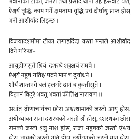
भवानीको टीका, जमरा तथा प्रसाद थापी उहाँहरूबाट यश,
ऐश्वर्य वृद्धि, काम गर्ने क्षमतामा वृद्धि एवं दीर्घायु प्राप्त होस्
भनी आशीर्वाद लिइन्छ ।
विजयादशमीमा टीका लगाइदिँदा यस्ता मन्त्रले आशीर्वाद
दिने गरिन्छ–
आयुद्रोणसुते श्रियं दशरथे शत्रुक्षयं राघवे ।
ऐश्वर्यं नहुषे गतिश्च पवने मानं च दुर्योधने ।।
शौर्यं शान्तनवे बलं हलधरे दानं च कुन्तीसुते ।
विज्ञानं विदुरे भवतु भवतां कीर्तिश्च नारायण ।।
अर्थात् द्रोणाचार्यका छोरा अश्वत्थामाको जस्तो आयु होस्,
अयोध्याका राजा दशरथको जस्तो श्री होस्, दशरथका छोरा
रामको जस्तो शत्रु नाश होस्, राजा नहुषको जस्तो ऐश्वर्य
होस्, वायुको जस्तो गति होस्, दुर्योधनको जस्तो मान होस्,