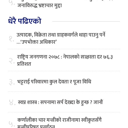
५.
जनाविरुद्ध भ्रष्टाचार मुद्दा
धेरै पढिएको
उत्पादक, विक्रेता तथा ग्राहकवर्गले थाहा पाउनु पर्ने
१.
…‘उपभोक्ता अधिकार’
राष्ट्रिय जनगणना २०७८ : नेपालको साक्षरता दर ७६.३
२.
प्रतिशत
३.
भट्टराई परिवारमा कुल देवता र पूजा विधि
४.
स्वप्न शास्त्र : सपनामा सर्प देख्दा के हुन्छ ? जानौं
कर्णालीका चार मन्त्रीको राजीनामा स्वीकृतसँगै
५.
मन्त्रीपरिषद् पुनर्गठन