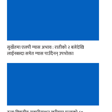
सुर्खेतमा एलपी ग्यास अभाव : रातीको २ बजेदेखि
लाईनबस्दा समेत ग्यास पाउँदैनन् उपभोक्ता