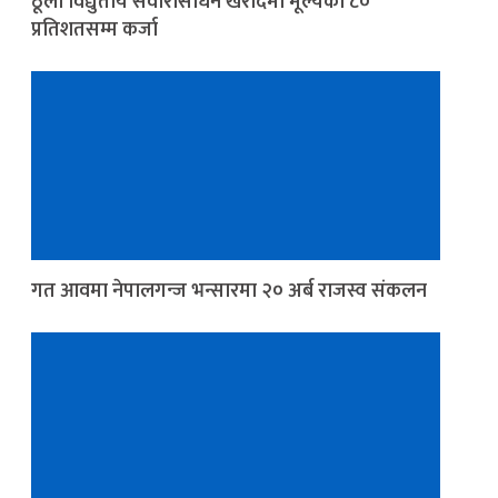
ठूला विद्युतीय सवारीसाधन खरीदमा मूल्यको ८०
प्रतिशतसम्म कर्जा
गत आवमा नेपालगन्ज भन्सारमा २० अर्ब राजस्व संकलन