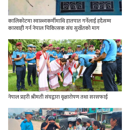
कालिकोटमा स्वास्थ्यकर्मीमाथि हातपात गर्नेलाई हदैसम्म
कारवाही गर्न नेपाल चिकित्सक संघ सुर्खेतको माग
नेपाल प्रहरी श्रीमती संघद्वारा वृक्षारोपण तथा सरसफाई