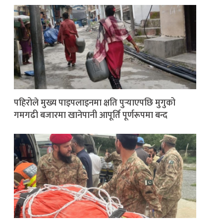
पहिरोले मुख्य पाइपलाइनमा क्षति पुर्‍याएपछि मुगुको
गमगढी बजारमा खानेपानी आपूर्ति पूर्णरूपमा बन्द