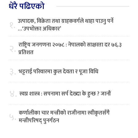
धेरै पढिएको
उत्पादक, विक्रेता तथा ग्राहकवर्गले थाहा पाउनु पर्ने
१.
…‘उपभोक्ता अधिकार’
राष्ट्रिय जनगणना २०७८ : नेपालको साक्षरता दर ७६.३
२.
प्रतिशत
३.
भट्टराई परिवारमा कुल देवता र पूजा विधि
४.
स्वप्न शास्त्र : सपनामा सर्प देख्दा के हुन्छ ? जानौं
कर्णालीका चार मन्त्रीको राजीनामा स्वीकृतसँगै
५.
मन्त्रीपरिषद् पुनर्गठन