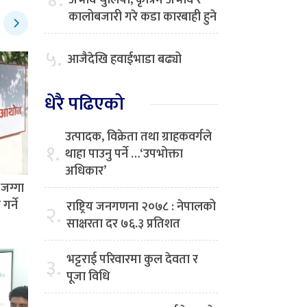
४.
अभाव चुलियो, कृत्रिम अभाव र
कालोबजारी गरे कडा कारबाही हुने
५.
आजैदेखि हवाईभाडा बढ्यो
धेरै पढिएको
उत्पादक, विक्रेता तथा ग्राहकवर्गले
१.
थाहा पाउनु पर्ने …‘उपभोक्ता
अधिकार’
जग्गा
र्ने
राष्ट्रिय जनगणना २०७८ : नेपालको
२.
साक्षरता दर ७६.३ प्रतिशत
भट्टराई परिवारमा कुल देवता र
३.
पूजा विधि