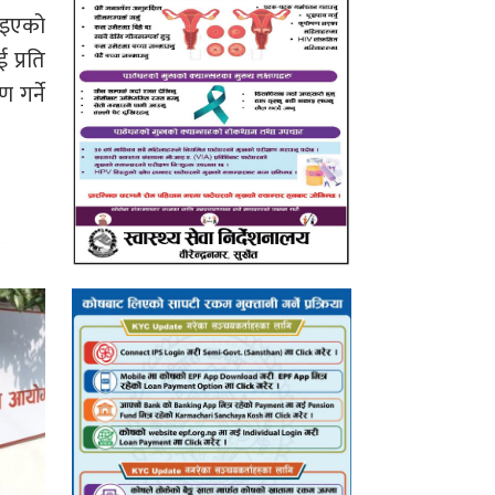
ाइएको
 प्रति
 गर्ने