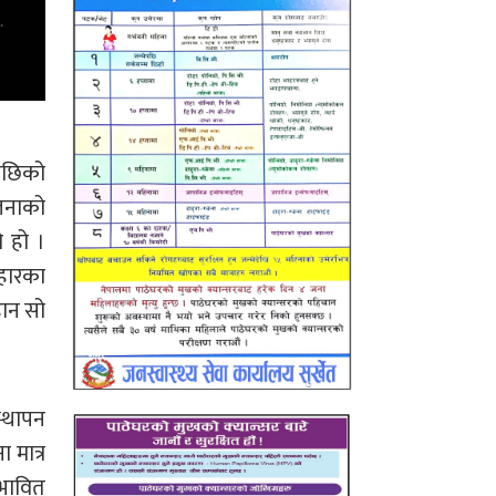
सपछिको
 जनाको
 हो ।
हारका
हान सो
स्थापन
 मात्र
भावित