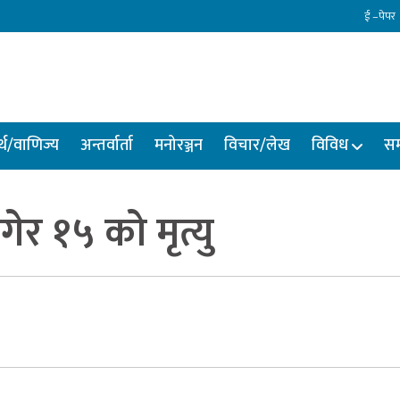
ई –पेपर
्थ/वाणिज्य
अन्तर्वार्ता
मनोरञ्जन
विचार/लेख
विविध
सम
ेर १५ को मृत्यु