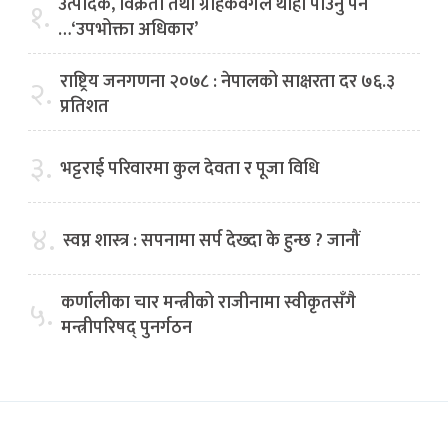
उत्पादक, विक्रेता तथा ग्राहकवर्गले थाहा पाउनु पर्ने
१.
…‘उपभोक्ता अधिकार’
राष्ट्रिय जनगणना २०७८ : नेपालको साक्षरता दर ७६.३
२.
प्रतिशत
३.
भट्टराई परिवारमा कुल देवता र पूजा विधि
४.
स्वप्न शास्त्र : सपनामा सर्प देख्दा के हुन्छ ? जानौं
कर्णालीका चार मन्त्रीको राजीनामा स्वीकृतसँगै
५.
मन्त्रीपरिषद् पुनर्गठन