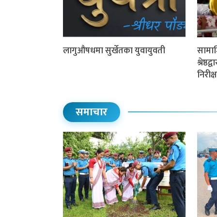
लागुऔषधमा सुर्खेतका युवायुवती
सामाज
श्रेष्ठ
निरीक्
समाचार