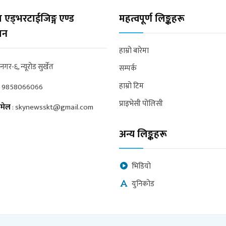
 एड्भरटाईजिङ्ग एण्ड
महत्वपूर्ण लिङ्कहरू
्सन
हाम्रो बारेमा
्रनगर-६, न्यूरोड सुर्खेत
सम्पर्क
हाम्रो टिम
:
9858066066
प्राइभेसी पोलिसी
मेल
:
skynewsskt@gmail.com
अन्य लिङ्कहरू
भिडियो
युनिकोड