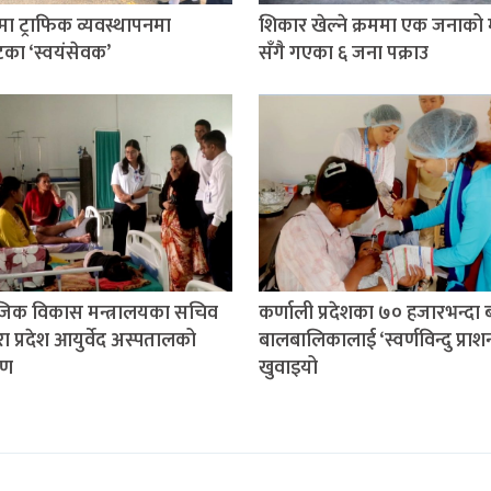
तमा ट्राफिक व्यवस्थापनमा
शिकार खेल्ने क्रममा एक जनाको मृ
टका ‘स्वयंसेवक’
सँगै गएका ६ जना पक्राउ
िक विकास मन्त्रालयका सचिव
कर्णाली प्रदेशका ७० हजारभन्दा 
द्वारा प्रदेश आयुर्वेद अस्पतालको
बालबालिकालाई ‘स्वर्णविन्दु प्राश
षण
खुवाइयो