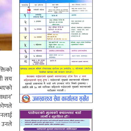
क्तिको
ाली सय
ा भएको
ावधान’
कोणले
 उनलाई
ट उनले