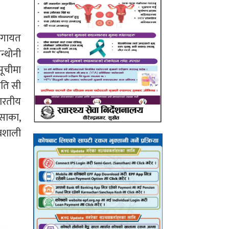
ोलगायत
न्थोनी
सूचीमा
पति सी
भारतीय
ओसाका,
ावशाली