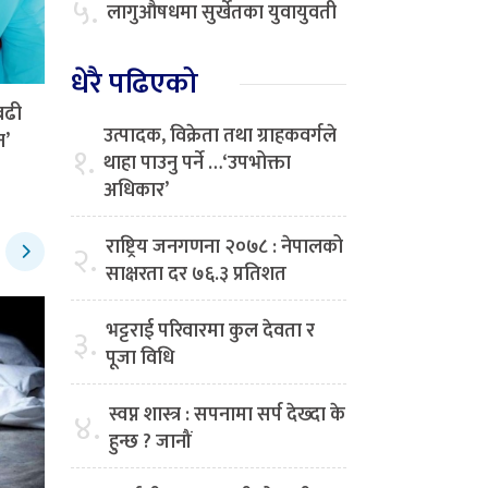
५.
लागुऔषधमा सुर्खेतका युवायुवती
धेरै पढिएको
बढी
उत्पादक, विक्रेता तथा ग्राहकवर्गले
न’
१.
थाहा पाउनु पर्ने …‘उपभोक्ता
अधिकार’
राष्ट्रिय जनगणना २०७८ : नेपालको
२.
साक्षरता दर ७६.३ प्रतिशत
भट्टराई परिवारमा कुल देवता र
३.
पूजा विधि
स्वप्न शास्त्र : सपनामा सर्प देख्दा के
४.
हुन्छ ? जानौं