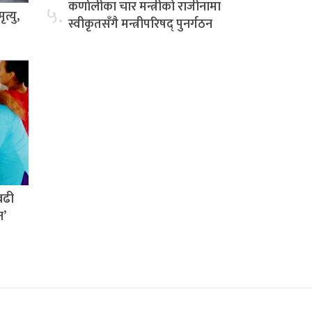
कर्णालीका चार मन्त्रीको राजीनामा
५.
त्यु,
स्वीकृतसँगै मन्त्रीपरिषद् पुनर्गठन
बढी
न’