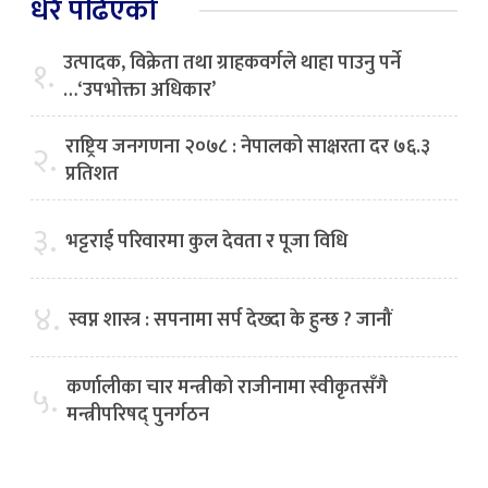
धेरै पढिएको
उत्पादक, विक्रेता तथा ग्राहकवर्गले थाहा पाउनु पर्ने
१.
…‘उपभोक्ता अधिकार’
राष्ट्रिय जनगणना २०७८ : नेपालको साक्षरता दर ७६.३
२.
प्रतिशत
३.
भट्टराई परिवारमा कुल देवता र पूजा विधि
४.
स्वप्न शास्त्र : सपनामा सर्प देख्दा के हुन्छ ? जानौं
कर्णालीका चार मन्त्रीको राजीनामा स्वीकृतसँगै
५.
मन्त्रीपरिषद् पुनर्गठन