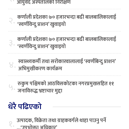
आयुर्वेद अस्पतालको निरीक्षण
कर्णाली प्रदेशका ७० हजारभन्दा बढी बालबालिकालाई
२.
‘स्वर्णविन्दु प्राशन’ खुवाइयो
कर्णाली प्रदेशका ७० हजारभन्दा बढी बालबालिकालाई
३.
‘स्वर्णविन्दु प्राशन’ खुवाइयो
स्वास्थ्यकर्मी तथा सरोकारवालालाई ‘स्वर्णबिन्दु प्राशन’
४.
अभिमुखीकरण कार्यक्रम
रुकुम पश्चिमको आठविसकोटका नगरप्रमुखसहित ११
५.
जनाविरुद्ध भ्रष्टाचार मुद्दा
धेरै पढिएको
उत्पादक, विक्रेता तथा ग्राहकवर्गले थाहा पाउनु पर्ने
१.
…‘उपभोक्ता अधिकार’