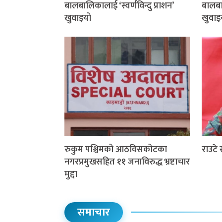
बालबालिकालाई ‘स्वर्णविन्दु प्राशन’
बालबाल
खुवाइयो
खुवाइ
रुकुम पश्चिमको आठविसकोटका
राउटे
नगरप्रमुखसहित ११ जनाविरुद्ध भ्रष्टाचार
मुद्दा
समाचार