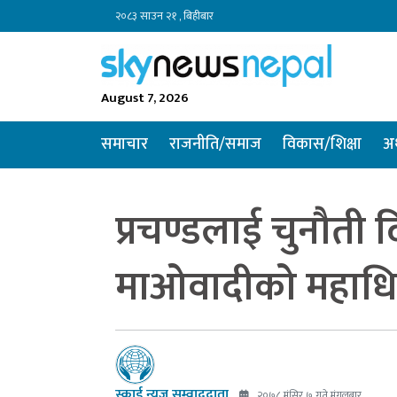
२०८३ साउन २१ , बिहीबार
August 7, 2026
समाचार
राजनीति/समाज
विकास/शिक्षा
अर
प्रचण्डलाई चुनौती 
माओवादीको महाधिवेश
स्काई न्यूज सम्वाददाता
२०७८ मंसिर ७ गते मंगलबार