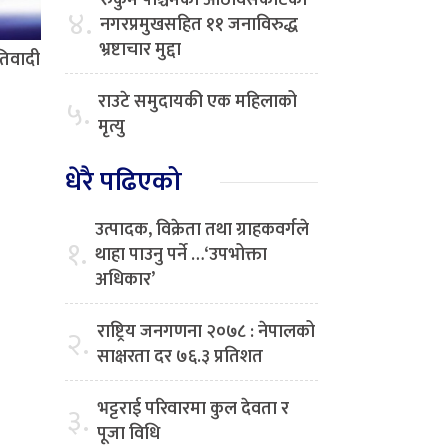
रुकुम पश्चिमको आठविसकोटका
४.
नगरप्रमुखसहित ११ जनाविरुद्ध
भ्रष्टाचार मुद्दा
रतिवादी
राउटे समुदायकी एक महिलाको
५.
मृत्यु
धेरै पढिएको
उत्पादक, विक्रेता तथा ग्राहकवर्गले
१.
थाहा पाउनु पर्ने …‘उपभोक्ता
अधिकार’
राष्ट्रिय जनगणना २०७८ : नेपालको
२.
साक्षरता दर ७६.३ प्रतिशत
भट्टराई परिवारमा कुल देवता र
३.
पूजा विधि