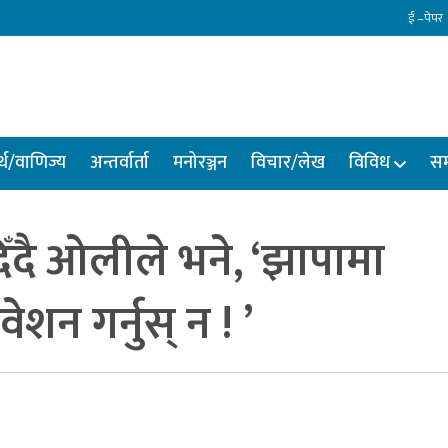
ई –पेपर
्थ/वाणिज्य
अन्तर्वार्ता
मनोरञ्जन
विचार/लेख
विविध
सम
दिँदै ओलीले भने, ‘झापामा
न गर्नुस् न ! ’