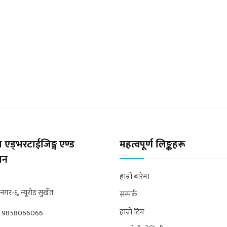
 एड्भरटाईजिङ्ग एण्ड
महत्वपूर्ण लिङ्कहरू
्सन
हाम्रो बारेमा
्रनगर-६, न्यूरोड सुर्खेत
सम्पर्क
हाम्रो टिम
:
9858066066