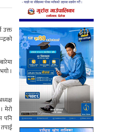
न उक्त
्द्रको
ारेमा
 भयो ।
ध्यक्ष
। मेरो
िन पनि
। तपाई