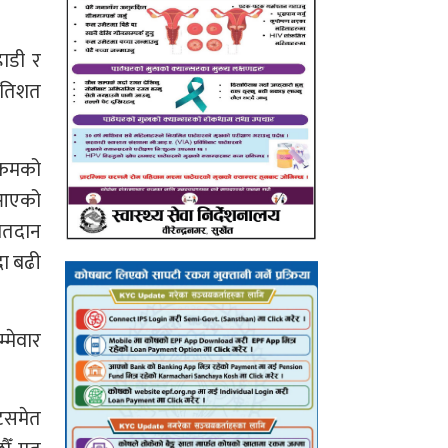
ाडी र
्रतिशत
क्रमको
ै आएको
 मतदान
दा बढी
्मेवार
ेटसमेत