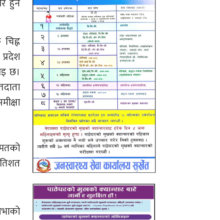
र हुने
 चिह्न
प्रदेश
झाइ छ।
मतदाता
मीक्षा
र मतको
्रतिशत
 सभाको