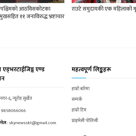
म पश्चिमको आठविसकोटका
राउटे समुदायकी एक महिलाको मृत
मुखसहित ११ जनाविरुद्ध भ्रष्टाचार
 एड्भरटाईजिङ्ग एण्ड
महत्वपूर्ण लिङ्कहरू
्सन
हाम्रो बारेमा
्रनगर-६, न्यूरोड सुर्खेत
सम्पर्क
हाम्रो टिम
:
9858066066
प्राइभेसी पोलिसी
मेल
:
skynewsskt@gmail.com