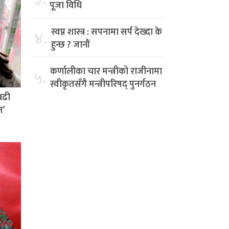
पूजा विधि
स्वप्न शास्त्र : सपनामा सर्प देख्दा के
४.
हुन्छ ? जानौं
कर्णालीका चार मन्त्रीको राजीनामा
५.
स्वीकृतसँगै मन्त्रीपरिषद् पुनर्गठन
बढी
न’