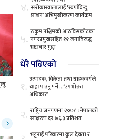
स्वास्थ्यकर्मी तथा
४.
सरोकारवालालाई ‘स्वर्णबिन्दु
प्राशन’ अभिमुखीकरण कार्यक्रम
रुकुम पश्चिमको आठविसकोटका
५.
नगरप्रमुखसहित ११ जनाविरुद्ध
भ्रष्टाचार मुद्दा
धेरै पढिएको
उत्पादक, विक्रेता तथा ग्राहकवर्गले
१.
्यु
थाहा पाउनु पर्ने …‘उपभोक्ता
अधिकार’
राष्ट्रिय जनगणना २०७८ : नेपालको
२.
साक्षरता दर ७६.३ प्रतिशत
भट्टराई परिवारमा कुल देवता र
३.