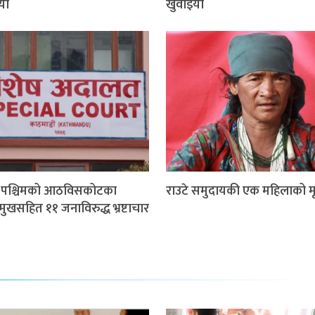
यो
खुवाइयो
म पश्चिमको आठविसकोटका
राउटे समुदायकी एक महिलाको मृत
मुखसहित ११ जनाविरुद्ध भ्रष्टाचार