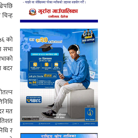
बढेपछि
 चिन्ह
५६ को
ेश सभा
सभाको
त बदर
खोतल्न
तिनिधि
बदर मत
्रतिशत
िधि र