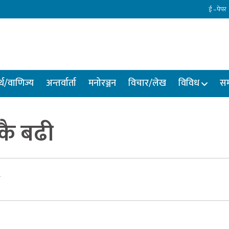
ई –पेपर
्थ/वाणिज्य
अन्तर्वार्ता
मनोरञ्जन
विचार/लेख
विविध
सम
कै बढी
र