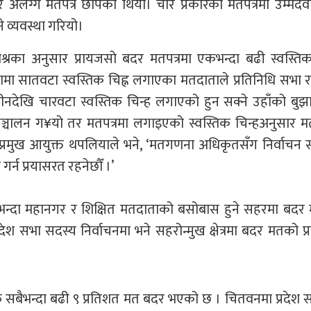
ेर अलग्गै मतपत्र छापेको थियो। चार प्रकारका मतपत्रमा उम्मेदवा
्ने व्यवस्था गरियो।
श्रका अनुसार प्रायजसो बदर मतपत्रमा एकभन्दा बढी स्वस्तिक
ामा सातवटा स्वस्तिक चिह्न लगाएका मतदाताले प्रतिनिधि सभा र 
ीनदेखि चारवटा स्वस्तिक चिन्ह लगाएको हुन सक्ने उहाँको बु
 सञ्चालन ग¥यो तर मतपत्रमा लगाइएको स्वस्तिक चिन्हअनुसार 
। प्रमुख आयुक्त थपलियाले भने, ‘मतगणना अधिकृतसँग निर्वाचन स
्न प्रयासरत रहनेछौँ ।’
त्रको भन्दा महानगर र शिक्षित मतदाताको बसोबास हुने सहरमा बद
देश सभा सदस्य निर्वाचनमा भने सहरोन्मुख क्षेत्रमा बदर मतको प
्फ सबैभन्दा बढी ९ प्रतिशत मत बदर भएको छ । चितवनमा प्रदेश