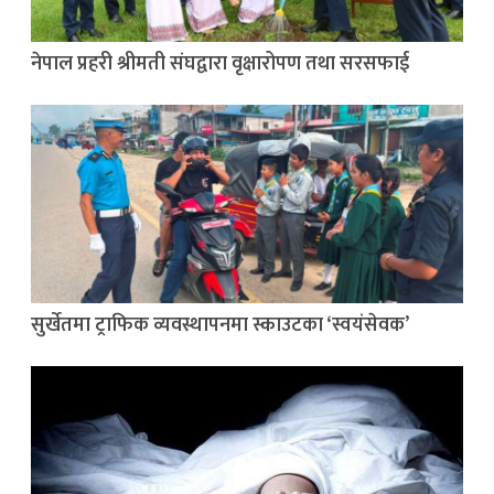
नेपाल प्रहरी श्रीमती संघद्वारा वृक्षारोपण तथा सरसफाई
सुर्खेतमा ट्राफिक व्यवस्थापनमा स्काउटका ‘स्वयंसेवक’