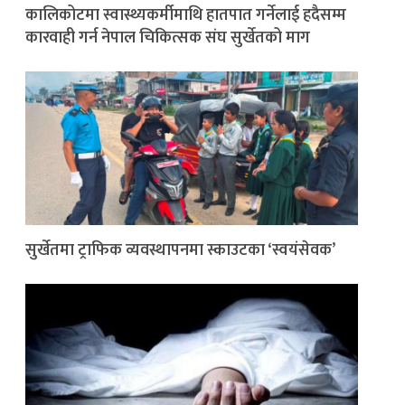
कालिकोटमा स्वास्थ्यकर्मीमाथि हातपात गर्नेलाई हदैसम्म
कारवाही गर्न नेपाल चिकित्सक संघ सुर्खेतको माग
सुर्खेतमा ट्राफिक व्यवस्थापनमा स्काउटका ‘स्वयंसेवक’