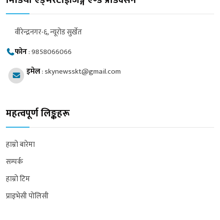
मिडिया एड्भरटाईजिङ्ग एण्ड प्रोडक्सन
वीरेन्द्रनगर-६, न्यूरोड सुर्खेत
फोन
:
9858066066
इमेल
:
skynewsskt@gmail.com
महत्वपूर्ण लिङ्कहरू
हाम्रो बारेमा
सम्पर्क
हाम्रो टिम
प्राइभेसी पोलिसी