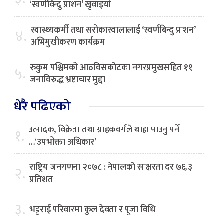
‘स्वर्णविन्दु प्राशन’ खुवाइयो
स्वास्थ्यकर्मी तथा सरोकारवालालाई ‘स्वर्णबिन्दु प्राशन’
४.
अभिमुखीकरण कार्यक्रम
रुकुम पश्चिमको आठविसकोटका नगरप्रमुखसहित ११
५.
जनाविरुद्ध भ्रष्टाचार मुद्दा
धेरै पढिएको
उत्पादक, विक्रेता तथा ग्राहकवर्गले थाहा पाउनु पर्ने
१.
…‘उपभोक्ता अधिकार’
राष्ट्रिय जनगणना २०७८ : नेपालको साक्षरता दर ७६.३
२.
प्रतिशत
३.
भट्टराई परिवारमा कुल देवता र पूजा विधि