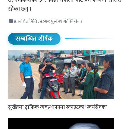
७, नेमकिपाका ३ र हाम्रो नेपाली पार्टीका २ जना सांसद
रहेका छन् ।
प्रकाशित मिति : २०७९ पुस २१ गते बिहीबार
सम्बन्धित शीर्षक
सुर्खेतमा ट्राफिक व्यवस्थापनमा स्काउटका ‘स्वयंसेवक’