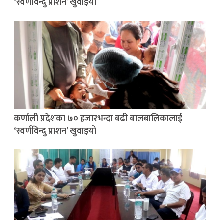
‘स्वर्णविन्दु प्राशन’ खुवाइयो
कर्णाली प्रदेशका ७० हजारभन्दा बढी बालबालिकालाई
‘स्वर्णविन्दु प्राशन’ खुवाइयो