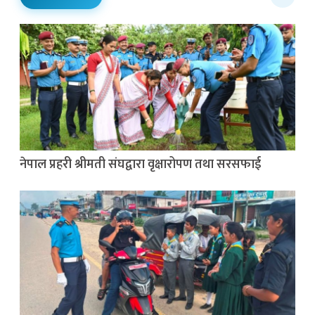
नेपाल प्रहरी श्रीमती संघद्वारा वृक्षारोपण तथा सरसफाई