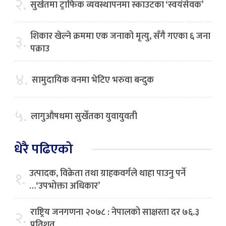
२.
सुर्खेतमा ट्राफिक व्यवस्थापनमा स्काउटका ‘स्वयंसेवक’
शिकार खेल्ने क्रममा एक जनाको मृत्यु, सँगै गएका ६ जना
३.
पक्राउ
४.
सामुदायिक वनमा भेटिए भरुवा बन्दुक
५.
लागुऔषधमा सुर्खेतका युवायुवती
धेरै पढिएको
उत्पादक, विक्रेता तथा ग्राहकवर्गले थाहा पाउनु पर्ने
१.
…‘उपभोक्ता अधिकार’
राष्ट्रिय जनगणना २०७८ : नेपालको साक्षरता दर ७६.३
२.
प्रतिशत