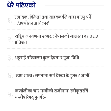
धेरै पढिएको
उत्पादक, विक्रेता तथा ग्राहकवर्गले थाहा पाउनु पर्ने
१.
…‘उपभोक्ता अधिकार’
राष्ट्रिय जनगणना २०७८ : नेपालको साक्षरता दर ७६.३
२.
प्रतिशत
३.
भट्टराई परिवारमा कुल देवता र पूजा विधि
४.
स्वप्न शास्त्र : सपनामा सर्प देख्दा के हुन्छ ? जानौं
कर्णालीका चार मन्त्रीको राजीनामा स्वीकृतसँगै
५.
मन्त्रीपरिषद् पुनर्गठन