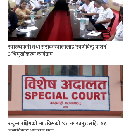
स्वास्थ्यकर्मी तथा सरोकारवालालाई ‘स्वर्णबिन्दु प्राशन’
अभिमुखीकरण कार्यक्रम
रुकुम पश्चिमको आठविसकोटका नगरप्रमुखसहित ११
जनाविरुद्ध भ्रष्टाचार मुद्दा