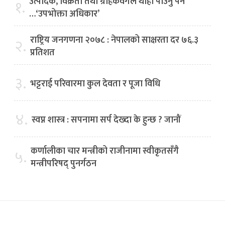
उत्पादक, विक्रेता तथा ग्राहकवर्गले थाहा पाउनु पर्ने
१.
…‘उपभोक्ता अधिकार’
राष्ट्रिय जनगणना २०७८ : नेपालको साक्षरता दर ७६.३
२.
प्रतिशत
३.
भट्टराई परिवारमा कुल देवता र पूजा विधि
४.
स्वप्न शास्त्र : सपनामा सर्प देख्दा के हुन्छ ? जानौं
कर्णालीका चार मन्त्रीको राजीनामा स्वीकृतसँगै
५.
मन्त्रीपरिषद् पुनर्गठन