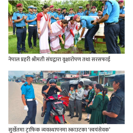
नेपाल प्रहरी श्रीमती संघद्वारा वृक्षारोपण तथा सरसफाई
सुर्खेतमा ट्राफिक व्यवस्थापनमा स्काउटका ‘स्वयंसेवक’