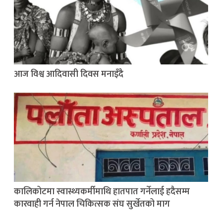
आज विश्व आदिवासी दिवस मनाइँदै
कालिकोटमा स्वास्थ्यकर्मीमाथि हातपात गर्नेलाई हदैसम्म
कारवाही गर्न नेपाल चिकित्सक संघ सुर्खेतको माग