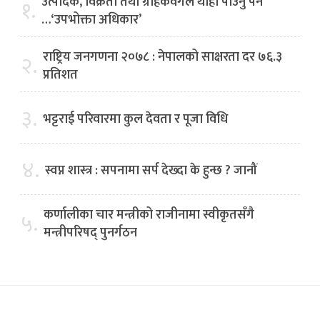
उत्पादक, विक्रेता तथा ग्राहकवर्गले थाहा पाउनु पर्ने
१.
…‘उपभोक्ता अधिकार’
राष्ट्रिय जनगणना २०७८ : नेपालको साक्षरता दर ७६.३
२.
प्रतिशत
३.
भट्टराई परिवारमा कुल देवता र पूजा विधि
४.
स्वप्न शास्त्र : सपनामा सर्प देख्दा के हुन्छ ? जानौं
कर्णालीका चार मन्त्रीको राजीनामा स्वीकृतसँगै
५.
मन्त्रीपरिषद् पुनर्गठन