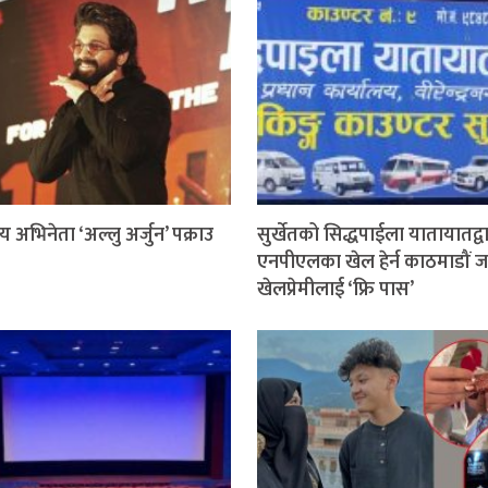
 अभिनेता ‘अल्लु अर्जुन’ पक्राउ
सुर्खेतको सिद्धपाईला यातायातद्व
एनपीएलका खेल हेर्न काठमाडौं ज
खेलप्रेमीलाई ‘फ्रि पास’