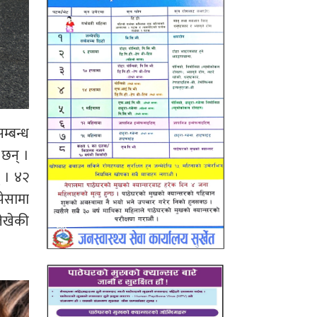
म्बन्ध
 छन् ।
 । ४२
पेसामा
लेखेकी