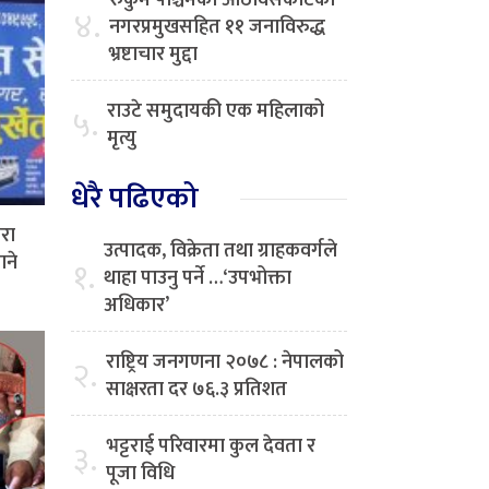
रुकुम पश्चिमको आठविसकोटका
४.
नगरप्रमुखसहित ११ जनाविरुद्ध
भ्रष्टाचार मुद्दा
राउटे समुदायकी एक महिलाको
५.
मृत्यु
धेरै पढिएको
ारा
उत्पादक, विक्रेता तथा ग्राहकवर्गले
ाने
१.
थाहा पाउनु पर्ने …‘उपभोक्ता
अधिकार’
राष्ट्रिय जनगणना २०७८ : नेपालको
२.
साक्षरता दर ७६.३ प्रतिशत
भट्टराई परिवारमा कुल देवता र
३.
पूजा विधि