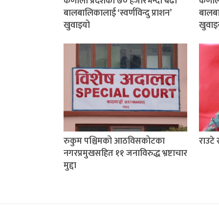
कर्णाली प्रदेशका ७० हजारभन्दा बढी
कर्णा
बालबालिकालाई ‘स्वर्णविन्दु प्राशन’
बालबाल
खुवाइयो
खुवाइ
रुकुम पश्चिमको आठविसकोटका
राउटे
नगरप्रमुखसहित ११ जनाविरुद्ध भ्रष्टाचार
मुद्दा