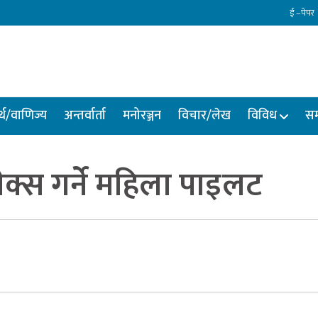
ई –पेपर
्थ/वाणिज्य
अन्तर्वार्ता
मनोरञ्जन
विचार/लेख
विविध
सम
क्स गर्ने महिला पाइलट