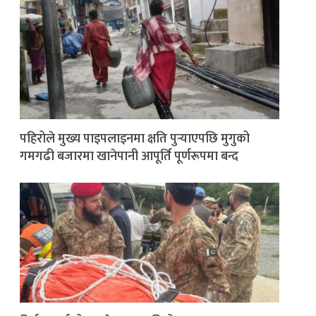
पहिरोले मुख्य पाइपलाइनमा क्षति पुर्‍याएपछि मुगुको
गमगढी बजारमा खानेपानी आपूर्ति पूर्णरूपमा बन्द