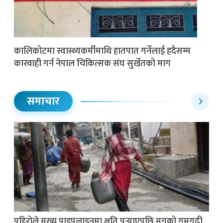
कालिकोटमा स्वास्थ्यकर्मीमाथि हातपात गर्नेलाई हदैसम्म
कारवाही गर्न नेपाल चिकित्सक संघ सुर्खेतको माग
समाचार
पहिरोले मुख्य पाइपलाइनमा क्षति पुर्‍याएपछि मुगुको गमगढी