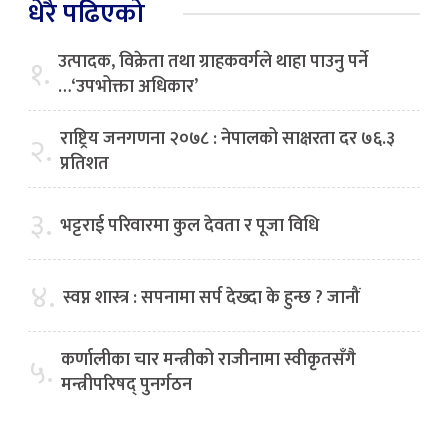
धेरै पढिएको
उत्पादक, विक्रेता तथा ग्राहकवर्गले थाहा पाउनु पर्ने
१.
…‘उपभोक्ता अधिकार’
राष्ट्रिय जनगणना २०७८ : नेपालको साक्षरता दर ७६.३
२.
प्रतिशत
३.
भट्टराई परिवारमा कुल देवता र पूजा विधि
४.
स्वप्न शास्त्र : सपनामा सर्प देख्दा के हुन्छ ? जानौं
कर्णालीका चार मन्त्रीको राजीनामा स्वीकृतसँगै
५.
मन्त्रीपरिषद् पुनर्गठन