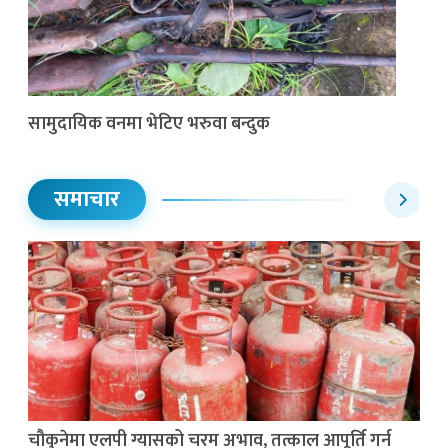
सामुदायिक वनमा भेटिए भरुवा बन्दुक
समाचार
चौकुनेमा एलपी ग्यासको चरम अभाव, तत्काल आपूर्ति गर्न