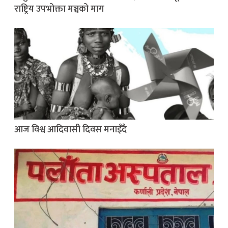
राष्ट्रिय उपभोक्ता मञ्चको माग
आज विश्व आदिवासी दिवस मनाइँदै