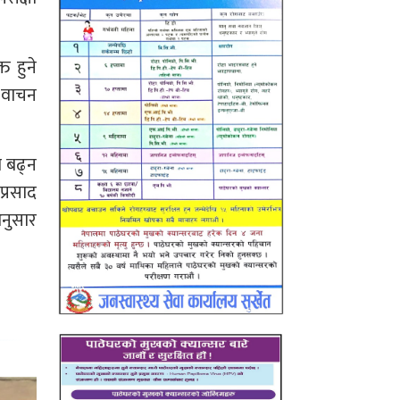
त हुने
ण वाचन
ो बढ्न
प्रसाद
अनुसार