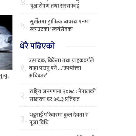
४.
वृक्षारोपण तथा सरसफाई
सुर्खेतमा ट्राफिक व्यवस्थापनमा
५.
स्काउटका ‘स्वयंसेवक’
धेरै पढिएको
उत्पादक, विक्रेता तथा ग्राहकवर्गले
१.
थाहा पाउनु पर्ने …‘उपभोक्ता
त्यु,
अधिकार’
राष्ट्रिय जनगणना २०७८ : नेपालको
२.
साक्षरता दर ७६.३ प्रतिशत
भट्टराई परिवारमा कुल देवता र
३.
पूजा विधि