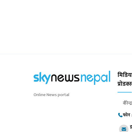
मिडिया
प्रोडक
Online News portal
वीरेन्द
फोन
इ