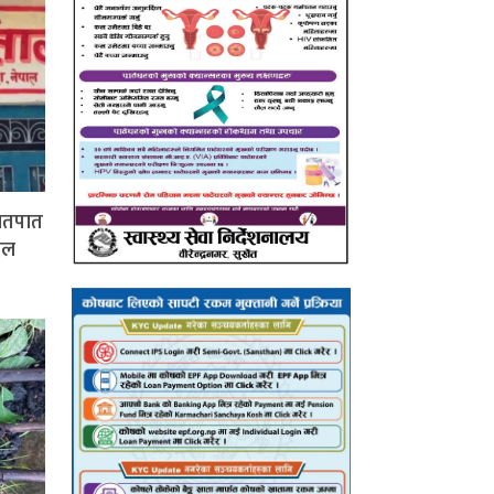
हातपात
पाल