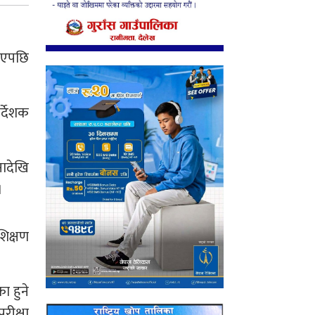
 भएपछि
र्देशक
नादेखि
।
शिक्षण
ा हुने
रीक्षा