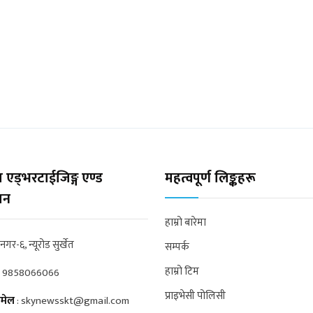
 एड्भरटाईजिङ्ग एण्ड
महत्वपूर्ण लिङ्कहरू
्सन
हाम्रो बारेमा
्रनगर-६, न्यूरोड सुर्खेत
सम्पर्क
हाम्रो टिम
:
9858066066
प्राइभेसी पोलिसी
मेल
:
skynewsskt@gmail.com