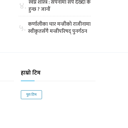
स्वप्न शास्त्र : सपनामा सर्प देख्दा के
४.
हुन्छ ? जानौं
कर्णालीका चार मन्त्रीको राजीनामा
५.
स्वीकृतसँगै मन्त्रीपरिषद् पुनर्गठन
हाम्रो टिम
पुरा टिम