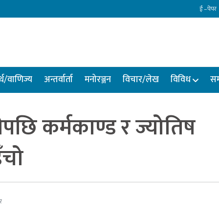
ई –पेपर
्थ/वाणिज्य
अन्तर्वार्ता
मनोरञ्जन
विचार/लेख
विविध
सम
ीपछि कर्मकाण्ड र ज्योतिष
इँचो
र