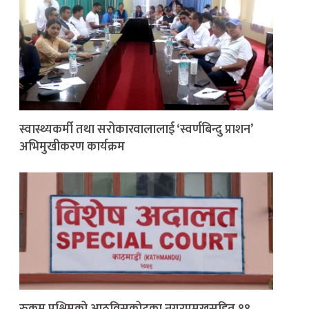
स्वास्थ्यकर्मी तथा सरोकारवालालाई ‘स्वर्णबिन्दु प्राशन’
अभिमुखीकरण कार्यक्रम
रुकुम पश्चिमको आठविसकोटका नगरप्रमुखसहित ११