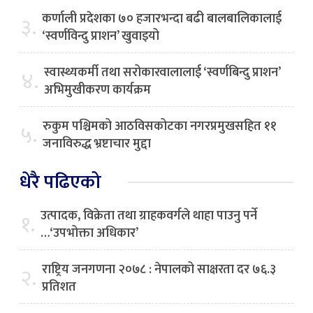
कर्णाली प्रदेशका ७० हजारभन्दा बढी बालबालिकालाई
३.
‘स्वर्णविन्दु प्राशन’ खुवाइयो
स्वास्थ्यकर्मी तथा सरोकारवालालाई ‘स्वर्णबिन्दु प्राशन’
४.
अभिमुखीकरण कार्यक्रम
रुकुम पश्चिमको आठविसकोटका नगरप्रमुखसहित ११
५.
जनाविरुद्ध भ्रष्टाचार मुद्दा
धेरै पढिएको
उत्पादक, विक्रेता तथा ग्राहकवर्गले थाहा पाउनु पर्ने
१.
…‘उपभोक्ता अधिकार’
राष्ट्रिय जनगणना २०७८ : नेपालको साक्षरता दर ७६.३
२.
प्रतिशत