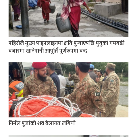
पहिरोले मुख्य पाइपलाइनमा क्षति पुर्‍याएपछि मुगुको गमगढी
बजारमा खानेपानी आपूर्ति पूर्णरूपमा बन्द
निर्मल पुर्जाको शव बेलायत लगियो