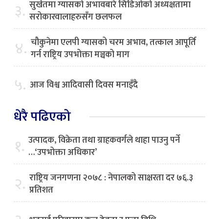
सुर्खेतमा ग्यासको अभावबारे सिडिओको अध्यक्षतामा
३.
सरोकारवालाहरुसँग छलफल
चौकुनेमा एलपी ग्यासको चरम अभाव, तत्काल आपूर्ति
४.
गर्न राष्ट्रिय उपभोक्ता मञ्चको माग
५.
आज विश्व आदिवासी दिवस मनाइँदै
धेरै पढिएको
उत्पादक, विक्रेता तथा ग्राहकवर्गले थाहा पाउनु पर्ने
१.
…‘उपभोक्ता अधिकार’
राष्ट्रिय जनगणना २०७८ : नेपालको साक्षरता दर ७६.३
२.
प्रतिशत