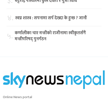
३.
भट्टराई परिवारमा कुल देवता र पूजा विधि
४.
स्वप्न शास्त्र : सपनामा सर्प देख्दा के हुन्छ ? जानौं
कर्णालीका चार मन्त्रीको राजीनामा स्वीकृतसँगै
५.
मन्त्रीपरिषद् पुनर्गठन
Online News portal