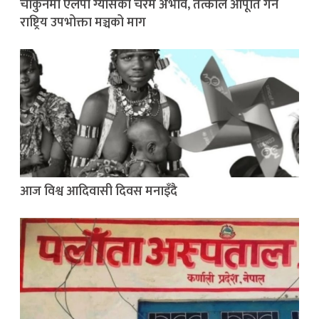
चौकुनेमा एलपी ग्यासको चरम अभाव, तत्काल आपूर्ति गर्न
राष्ट्रिय उपभोक्ता मञ्चको माग
आज विश्व आदिवासी दिवस मनाइँदै