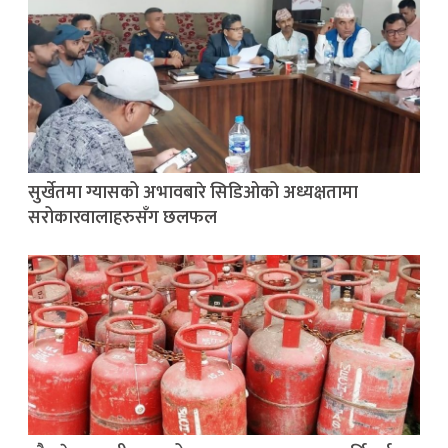
सुर्खेतमा ग्यासको अभावबारे सिडिओको अध्यक्षतामा
सरोकारवालाहरुसँग छलफल