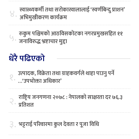
स्वास्थ्यकर्मी तथा सरोकारवालालाई ‘स्वर्णबिन्दु प्राशन’
४.
अभिमुखीकरण कार्यक्रम
रुकुम पश्चिमको आठविसकोटका नगरप्रमुखसहित ११
५.
जनाविरुद्ध भ्रष्टाचार मुद्दा
धेरै पढिएको
उत्पादक, विक्रेता तथा ग्राहकवर्गले थाहा पाउनु पर्ने
१.
…‘उपभोक्ता अधिकार’
राष्ट्रिय जनगणना २०७८ : नेपालको साक्षरता दर ७६.३
२.
प्रतिशत
३.
भट्टराई परिवारमा कुल देवता र पूजा विधि