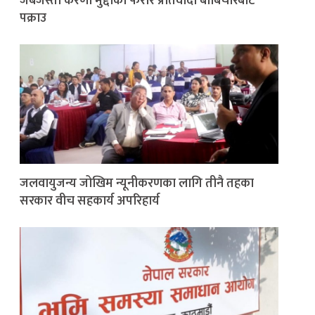
जबर्जस्ती करणी मुद्दाका फरार प्रतिवादी बाबिचौरबाट
पक्राउ
जलवायुजन्य जोखिम न्यूनीकरणका लागि तीनै तहका
सरकार वीच सहकार्य अपरिहार्य