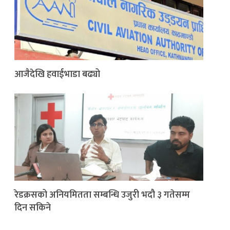
आजैदेखि हवाईभाडा बढ्यो
रेडक्रसको अनियमितता सम्बन्धि उजुरी भदौ ३ गतेसम्म
दिन सकिने