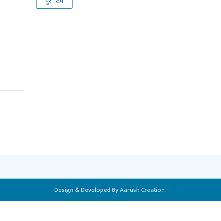
पुरा टिम
Design & Developed By
Aarush Creation