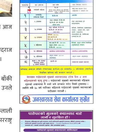
 शव आज
रदराज
।
 बाँकी
े उनले
कैलाली
ष्ट्र