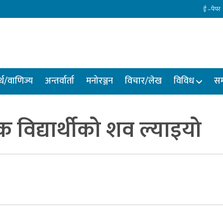
ई –पेपर
्थ/वाणिज्य
अन्तर्वार्ता
मनोरञ्जन
विचार/लेख
विविध
सम
िद्यार्थीको शव ल्याइयो