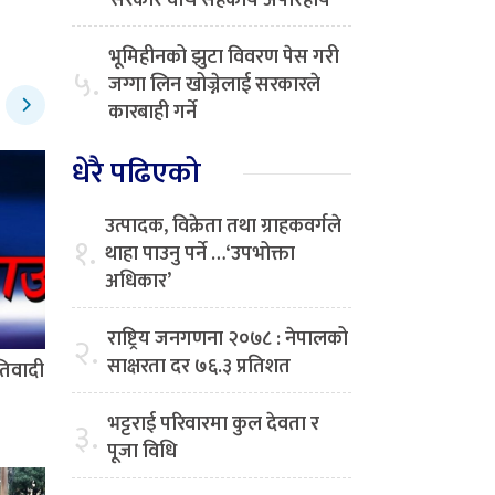
सरकार वीच सहकार्य अपरिहार्य
भूमिहीनको झुटा विवरण पेस गरी
५.
जग्गा लिन खोज्नेलाई सरकारले
कारबाही गर्ने
धेरै पढिएको
उत्पादक, विक्रेता तथा ग्राहकवर्गले
१.
थाहा पाउनु पर्ने …‘उपभोक्ता
अधिकार’
राष्ट्रिय जनगणना २०७८ : नेपालको
२.
साक्षरता दर ७६.३ प्रतिशत
रतिवादी
भट्टराई परिवारमा कुल देवता र
३.
पूजा विधि