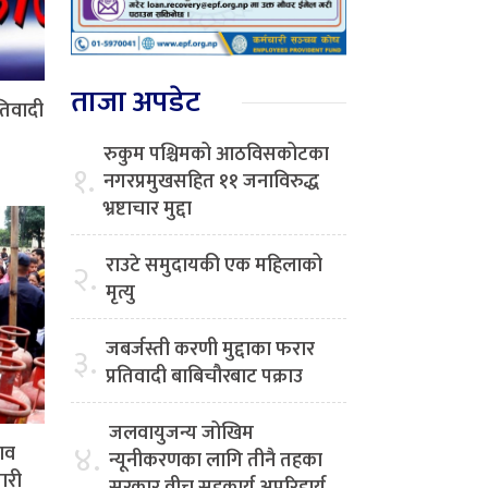
ताजा अपडेट
रतिवादी
रुकुम पश्चिमको आठविसकोटका
१.
नगरप्रमुखसहित ११ जनाविरुद्ध
भ्रष्टाचार मुद्दा
राउटे समुदायकी एक महिलाको
२.
मृत्यु
जबर्जस्ती करणी मुद्दाका फरार
३.
प्रतिवादी बाबिचौरबाट पक्राउ
जलवायुजन्य जोखिम
४.
ाव
न्यूनीकरणका लागि तीनै तहका
ारी