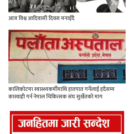
आज विश्व आदिवासी दिवस मनाइँदै
कालिकोटमा स्वास्थ्यकर्मीमाथि हातपात गर्नेलाई हदैसम्म
कारवाही गर्न नेपाल चिकित्सक संघ सुर्खेतको माग