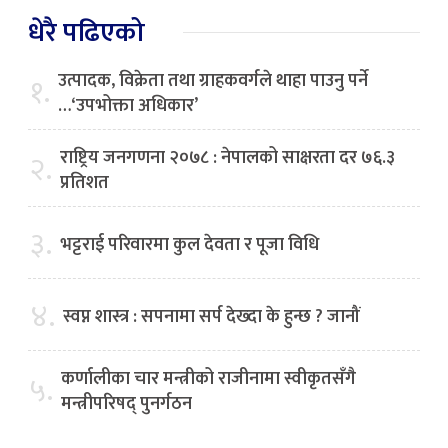
धेरै पढिएको
उत्पादक, विक्रेता तथा ग्राहकवर्गले थाहा पाउनु पर्ने
१.
…‘उपभोक्ता अधिकार’
राष्ट्रिय जनगणना २०७८ : नेपालको साक्षरता दर ७६.३
२.
प्रतिशत
३.
भट्टराई परिवारमा कुल देवता र पूजा विधि
४.
स्वप्न शास्त्र : सपनामा सर्प देख्दा के हुन्छ ? जानौं
कर्णालीका चार मन्त्रीको राजीनामा स्वीकृतसँगै
५.
मन्त्रीपरिषद् पुनर्गठन