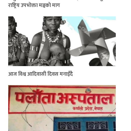
राष्ट्रिय उपभोक्ता मञ्चको माग
आज विश्व आदिवासी दिवस मनाइँदै