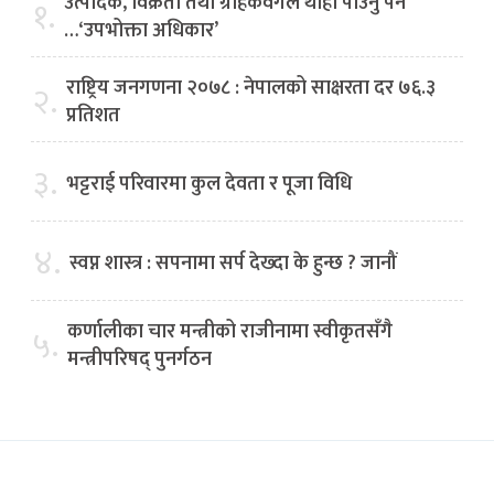
उत्पादक, विक्रेता तथा ग्राहकवर्गले थाहा पाउनु पर्ने
१.
…‘उपभोक्ता अधिकार’
राष्ट्रिय जनगणना २०७८ : नेपालको साक्षरता दर ७६.३
२.
प्रतिशत
३.
भट्टराई परिवारमा कुल देवता र पूजा विधि
४.
स्वप्न शास्त्र : सपनामा सर्प देख्दा के हुन्छ ? जानौं
कर्णालीका चार मन्त्रीको राजीनामा स्वीकृतसँगै
५.
मन्त्रीपरिषद् पुनर्गठन