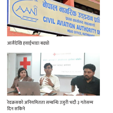
आजैदेखि हवाईभाडा बढ्यो
रेडक्रसको अनियमितता सम्बन्धि उजुरी भदौ ३ गतेसम्म
दिन सकिने