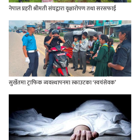
नेपाल प्रहरी श्रीमती संघद्वारा वृक्षारोपण तथा सरसफाई
सुर्खेतमा ट्राफिक व्यवस्थापनमा स्काउटका ‘स्वयंसेवक’