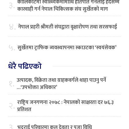
कालिकोटमा स्वास्थ्यकर्मीमाथि हातपात गर्नेलाई हदैसम्म
३.
कारवाही गर्न नेपाल चिकित्सक संघ सुर्खेतको माग
४.
नेपाल प्रहरी श्रीमती संघद्वारा वृक्षारोपण तथा सरसफाई
५.
सुर्खेतमा ट्राफिक व्यवस्थापनमा स्काउटका ‘स्वयंसेवक’
धेरै पढिएको
उत्पादक, विक्रेता तथा ग्राहकवर्गले थाहा पाउनु पर्ने
१.
…‘उपभोक्ता अधिकार’
राष्ट्रिय जनगणना २०७८ : नेपालको साक्षरता दर ७६.३
२.
प्रतिशत
३.
भट्टराई परिवारमा कुल देवता र पूजा विधि