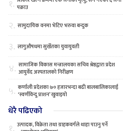
शिकार खेल्ने क्रममा एक जनाको मृत्यु, सँगै गएका ६ जना
१.
पक्राउ
२.
सामुदायिक वनमा भेटिए भरुवा बन्दुक
३.
लागुऔषधमा सुर्खेतका युवायुवती
सामाजिक विकास मन्त्रालयका सचिव श्रेष्ठद्वारा प्रदेश
४.
आयुर्वेद अस्पतालको निरीक्षण
कर्णाली प्रदेशका ७० हजारभन्दा बढी बालबालिकालाई
५.
‘स्वर्णविन्दु प्राशन’ खुवाइयो
धेरै पढिएको
उत्पादक, विक्रेता तथा ग्राहकवर्गले थाहा पाउनु पर्ने
१.