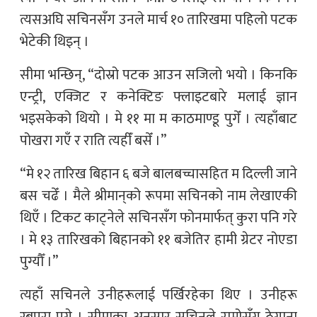
त्यसअघि सचिनसँग उनले मार्च १० तारिखमा पहिलो पटक
भेटेकी थिइन् ।
सीमा भन्छिन्, “दोस्रो पटक आउन सजिलो भयो । किनकि
एन्ट्री, एक्जिट र कनेक्टिङ फ्लाइटबारे मलाई ज्ञान
भइसकेको थियो । मे ११ मा म काठमाण्डू पुगेँ । त्यहाँबाट
पोखरा गएँ र राति त्यहीँ बसेँ ।”
“मे १२ तारिख बिहान ६ बजे बालबच्चासहित म दिल्ली जाने
बस चढेँ । मैले श्रीमान्‌को रूपमा सचिनको नाम लेखाएकी
थिएँ । टिकट काट्नेले सचिनसँग फोनमार्फत् कुरा पनि गरे
। मे १३ तारिखको बिहानको ११ बजेतिर हामी ग्रेटर नोएडा
पुग्यौँ ।”
त्यहाँ सचिनले उनीहरूलाई पर्खिरहेका थिए । उनीहरू