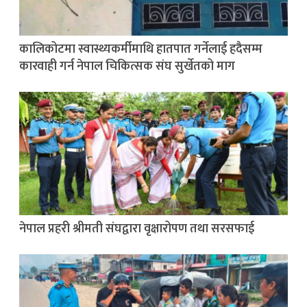
कालिकोटमा स्वास्थ्यकर्मीमाथि हातपात गर्नेलाई हदैसम्म
कारवाही गर्न नेपाल चिकित्सक संघ सुर्खेतको माग
नेपाल प्रहरी श्रीमती संघद्वारा वृक्षारोपण तथा सरसफाई