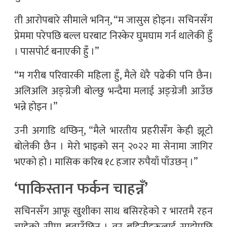
ती आरोपबारे सीमाले भनिन्, “म जासुस होइन। सचिनसँग
प्रेममा परेपछि बल्ल घरबाट निस्केर घुमघाम गर्न थालेकी हुँ
। पासपोर्ट बनाएकी हुँ ।”
“म गरीब परिवारकी महिला हुँ, मैले धेरै पढेकी पनि छैन।
अलिअलि अङ्ग्रेजी बोल्छु भन्दैमा मलाई अङ्ग्रेजी आउँछ
भन्ने होइन ।”
उनी अगाडि थप्छिन्, “मैले भारतीय प्रहरीसँग केही झूटो
बोलेकी छैन । मेरो भाइको सन् २०२२ मा सेनामा जागिर
भएको हो । मासिक करिब १८ हजार रुपैयाँ पाँउछन् ।”
‘पाकिस्तान फर्कन चाहन्नँ’
सचिनसँग आफू खुशीका साथ बसिरहेको र भारतमै रहन
चाहेको सीमा बताउँछिन् । तर बहिनीहरूलाई सम्झेपछि