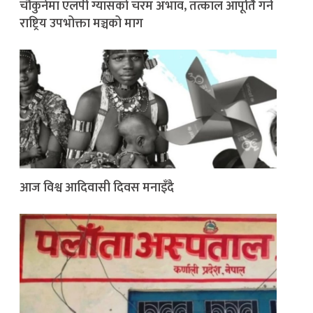
चौकुनेमा एलपी ग्यासको चरम अभाव, तत्काल आपूर्ति गर्न
राष्ट्रिय उपभोक्ता मञ्चको माग
आज विश्व आदिवासी दिवस मनाइँदै