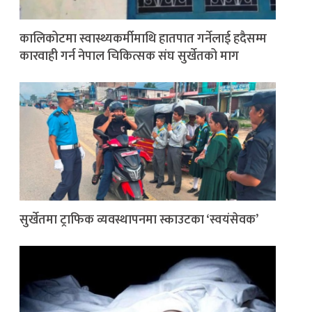
कालिकोटमा स्वास्थ्यकर्मीमाथि हातपात गर्नेलाई हदैसम्म
कारवाही गर्न नेपाल चिकित्सक संघ सुर्खेतको माग
सुर्खेतमा ट्राफिक व्यवस्थापनमा स्काउटका ‘स्वयंसेवक’