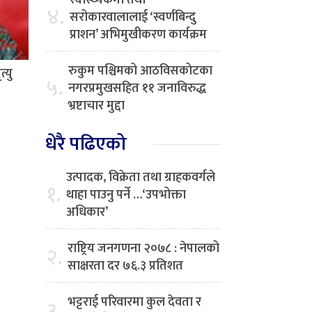
स्वास्थ्यकर्मी तथा
४.
सरोकारवालालाई ‘स्वर्णबिन्दु
प्राशन’ अभिमुखीकरण कार्यक्रम
रुकुम पश्चिमको आठविसकोटका
्यु
५.
नगरप्रमुखसहित ११ जनाविरुद्ध
भ्रष्टाचार मुद्दा
धेरै पढिएको
उत्पादक, विक्रेता तथा ग्राहकवर्गले
१.
थाहा पाउनु पर्ने …‘उपभोक्ता
अधिकार’
राष्ट्रिय जनगणना २०७८ : नेपालको
२.
साक्षरता दर ७६.३ प्रतिशत
भट्टराई परिवारमा कुल देवता र
३.