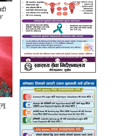
बढी
न’
्यु