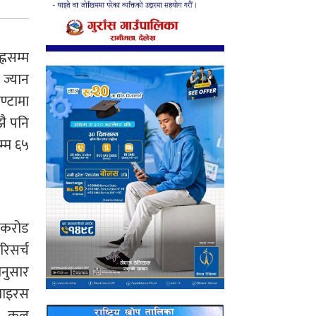
्नसम्म
 ज्यान
ण्टामा
ै पनि
म्म ६५
९ करोड
िसर्च
नुसार
भाइरस