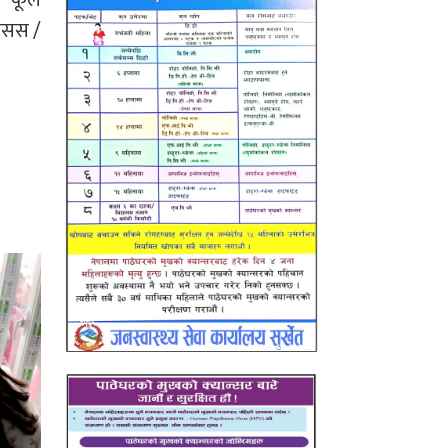
। कूल
रासस /