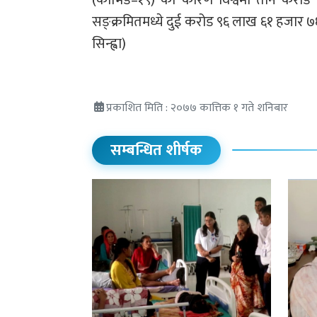
(कोभिड–१९) का कारण विश्वमा तीन करोड
सङ्क्रमितमध्ये दुई करोड ९६ लाख ६१ हजार ७
सिन्ह्वा)
प्रकाशित मिति : २०७७ कात्तिक १ गते शनिबार
सम्बन्धित शीर्षक