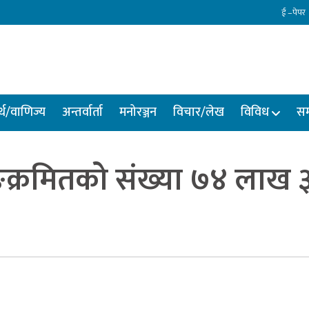
ई –पेपर
्थ/वाणिज्य
अन्तर्वार्ता
मनोरञ्जन
विचार/लेख
विविध
सम
्क्रमितको संख्या ७४ लाख 